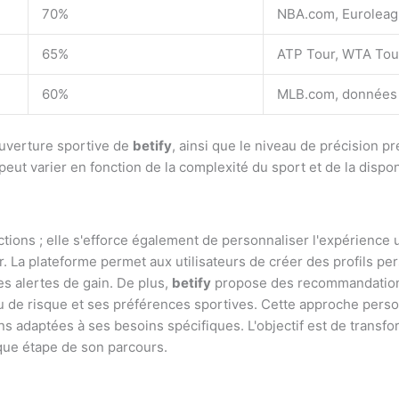
70%
NBA.com, Euroleagu
65%
ATP Tour, WTA Tou
60%
MLB.com, données s
couverture sportive de
betify
, ainsi que le niveau de précision pr
peut varier en fonction de la complexité du sport et de la dispo
tions ; elle s'efforce également de personnaliser l'expérience 
r. La plateforme permet aux utilisateurs de créer des profils per
es alertes de gain. De plus,
betify
propose des recommandations
veau de risque et ses préférences sportives. Cette approche perso
s adaptées à ses besoins spécifiques. L'objectif est de transfor
aque étape de son parcours.