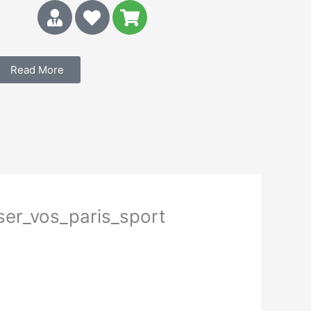
U
H
S
s
e
h
e
a
o
r
r
p
Read More
-
t
p
t
i
i
n
e
g
-
c
a
r
ser_vos_paris_sport
t