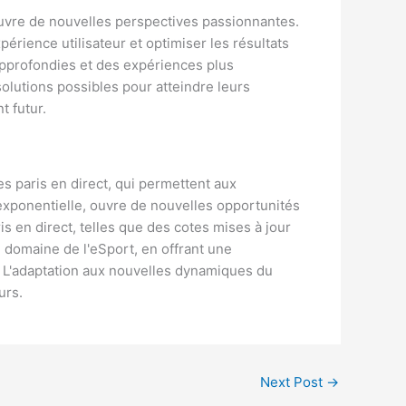
s ouvre de nouvelles perspectives passionnantes.
érience utilisateur et optimiser les résultats
 approfondies et des expériences plus
 solutions possibles pour atteindre leurs
t futur.
es paris en direct, qui permettent aux
 exponentielle, ouvre de nouvelles opportunités
s en direct, telles que des cotes mises à jour
domaine de l'eSport, en offrant une
 L'adaptation aux nouvelles dynamiques du
urs.
Next Post
→