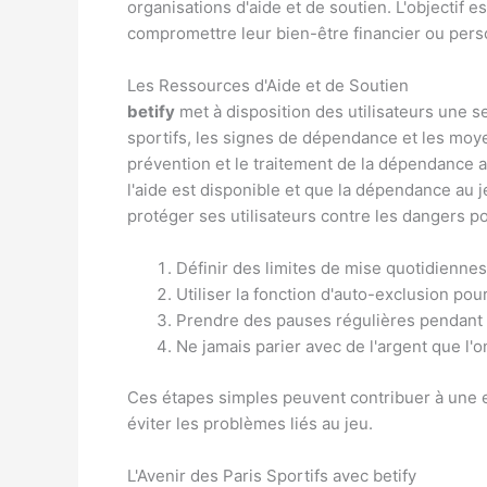
organisations d'aide et de soutien. L'objectif e
compromettre leur bien-être financier ou per
Les Ressources d'Aide et de Soutien
betify
met à disposition des utilisateurs une s
sportifs, les signes de dépendance et les moy
prévention et le traitement de la dépendance a
l'aide est disponible et que la dépendance au 
protéger ses utilisateurs contre les dangers po
Définir des limites de mise quotidienn
Utiliser la fonction d'auto-exclusion p
Prendre des pauses régulières pendant l
Ne jamais parier avec de l'argent que l'
Ces étapes simples peuvent contribuer à une ex
éviter les problèmes liés au jeu.
L'Avenir des Paris Sportifs avec betify