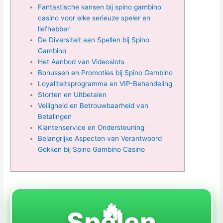
Fantastische kansen bij spino gambino
casino voor elke serieuze speler en
liefhebber
De Diversiteit aan Spellen bij Spino
Gambino
Het Aanbod van Videoslots
Bonussen en Promoties bij Spino Gambino
Loyaliteitsprogramma en VIP-Behandeling
Storten en Uitbetalen
Veiligheid en Betrouwbaarheid van
Betalingen
Klantenservice en Ondersteuning
Belangrijke Aspecten van Verantwoord
Gokken bij Spino Gambino Casino
🔥
Spelen