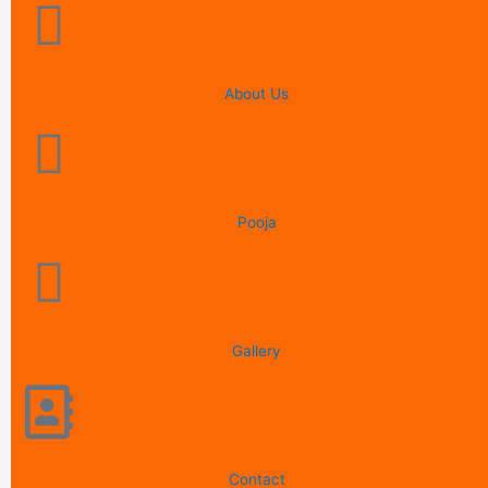
planning, designing, delivery, installation, and warranty, etc.
Wardrobe service, Modular Kitchen Repairs, and services such
as providing chimneys, hobs, accessories, handles, hardware,
labour contracts, and so on...
About Us
Our Time Schedule
Mon to Wed 10:00 am to 6:30 pm
Saturday 10:00 am to 1:00 pm
Pooja
Sunday Closed
Follow Us On
F
T
Y
a
w
o
Gallery
c
i
u
Copyright © 2021 All Rights Reserved By Divine Palace |
e
t
t
Designed By
Web Trenz Technologies
b
t
u
o
e
b
o
r
e
Contact