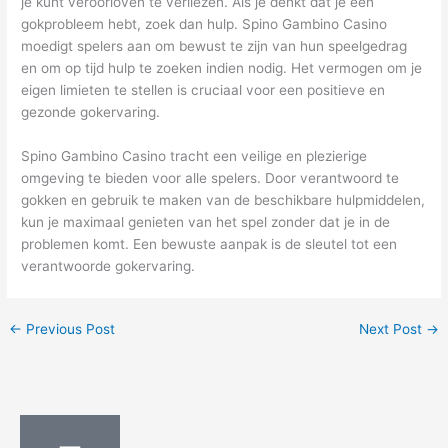
je kunt veroorloven te verliezen. Als je denkt dat je een
gokprobleem hebt, zoek dan hulp. Spino Gambino Casino
moedigt spelers aan om bewust te zijn van hun speelgedrag
en om op tijd hulp te zoeken indien nodig. Het vermogen om je
eigen limieten te stellen is cruciaal voor een positieve en
gezonde gokervaring.
Spino Gambino Casino tracht een veilige en plezierige
omgeving te bieden voor alle spelers. Door verantwoord te
gokken en gebruik te maken van de beschikbare hulpmiddelen,
kun je maximaal genieten van het spel zonder dat je in de
problemen komt. Een bewuste aanpak is de sleutel tot een
verantwoorde gokervaring.
←
Previous Post
Next Post
→