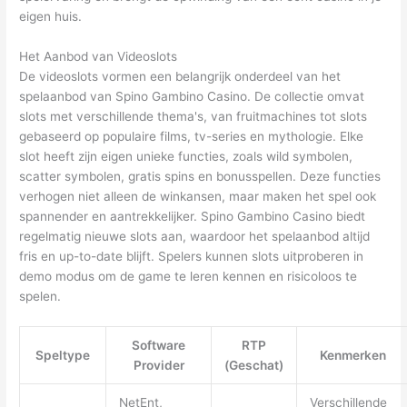
eigen huis.
Het Aanbod van Videoslots
De videoslots vormen een belangrijk onderdeel van het
spelaanbod van Spino Gambino Casino. De collectie omvat
slots met verschillende thema's, van fruitmachines tot slots
gebaseerd op populaire films, tv-series en mythologie. Elke
slot heeft zijn eigen unieke functies, zoals wild symbolen,
scatter symbolen, gratis spins en bonusspellen. Deze functies
verhogen niet alleen de winkansen, maar maken het spel ook
spannender en aantrekkelijker. Spino Gambino Casino biedt
regelmatig nieuwe slots aan, waardoor het spelaanbod altijd
fris en up-to-date blijft. Spelers kunnen slots uitproberen in
demo modus om de game te leren kennen en risicoloos te
spelen.
Software
RTP
Speltype
Kenmerken
Provider
(Geschat)
NetEnt,
Verschillende