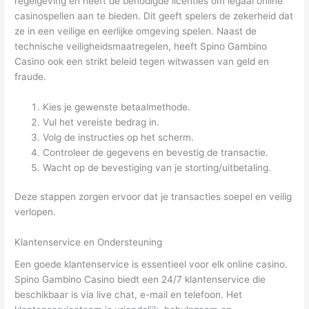
regelgeving en heeft de benodigde licenties om legaal online
casinospellen aan te bieden. Dit geeft spelers de zekerheid dat
ze in een veilige en eerlijke omgeving spelen. Naast de
technische veiligheidsmaatregelen, heeft Spino Gambino
Casino ook een strikt beleid tegen witwassen van geld en
fraude.
Kies je gewenste betaalmethode.
Vul het vereiste bedrag in.
Volg de instructies op het scherm.
Controleer de gegevens en bevestig de transactie.
Wacht op de bevestiging van je storting/uitbetaling.
Deze stappen zorgen ervoor dat je transacties soepel en veilig
verlopen.
Klantenservice en Ondersteuning
Een goede klantenservice is essentieel voor elk online casino.
Spino Gambino Casino biedt een 24/7 klantenservice die
beschikbaar is via live chat, e-mail en telefoon. Het