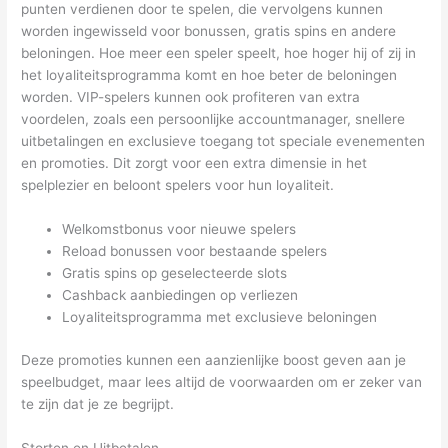
punten verdienen door te spelen, die vervolgens kunnen
worden ingewisseld voor bonussen, gratis spins en andere
beloningen. Hoe meer een speler speelt, hoe hoger hij of zij in
het loyaliteitsprogramma komt en hoe beter de beloningen
worden. VIP-spelers kunnen ook profiteren van extra
voordelen, zoals een persoonlijke accountmanager, snellere
uitbetalingen en exclusieve toegang tot speciale evenementen
en promoties. Dit zorgt voor een extra dimensie in het
spelplezier en beloont spelers voor hun loyaliteit.
Welkomstbonus voor nieuwe spelers
Reload bonussen voor bestaande spelers
Gratis spins op geselecteerde slots
Cashback aanbiedingen op verliezen
Loyaliteitsprogramma met exclusieve beloningen
Deze promoties kunnen een aanzienlijke boost geven aan je
speelbudget, maar lees altijd de voorwaarden om er zeker van
te zijn dat je ze begrijpt.
Storten en Uitbetalen