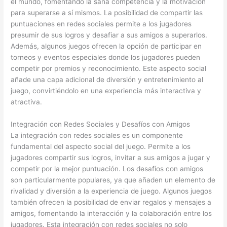
el mundo, fomentando la sana competencia y la motivación
para superarse a sí mismos. La posibilidad de compartir las
puntuaciones en redes sociales permite a los jugadores
presumir de sus logros y desafiar a sus amigos a superarlos.
Además, algunos juegos ofrecen la opción de participar en
torneos y eventos especiales donde los jugadores pueden
competir por premios y reconocimiento. Este aspecto social
añade una capa adicional de diversión y entretenimiento al
juego, convirtiéndolo en una experiencia más interactiva y
atractiva.
Integración con Redes Sociales y Desafíos con Amigos
La integración con redes sociales es un componente
fundamental del aspecto social del juego. Permite a los
jugadores compartir sus logros, invitar a sus amigos a jugar y
competir por la mejor puntuación. Los desafíos con amigos
son particularmente populares, ya que añaden un elemento de
rivalidad y diversión a la experiencia de juego. Algunos juegos
también ofrecen la posibilidad de enviar regalos y mensajes a
amigos, fomentando la interacción y la colaboración entre los
jugadores. Esta integración con redes sociales no solo