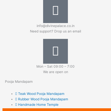
info@divinepalace.co.in
Need support? Drop us an email
Mon – Sat 09:00 – 7:00
We are open on
Pooja Mandapam
Teak Wood Pooja Mandapam
Rubber Wood Pooja Mandapam
Handmade Home Temple
Sheesham Pooja Mandapam