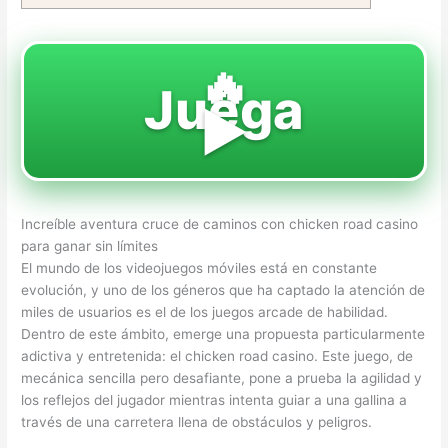
🔥
Juega
▶️
Increíble aventura cruce de caminos con chicken road casino
para ganar sin límites
El mundo de los videojuegos móviles está en constante
evolución, y uno de los géneros que ha captado la atención de
miles de usuarios es el de los juegos arcade de habilidad.
Dentro de este ámbito, emerge una propuesta particularmente
adictiva y entretenida: el
chicken road casino
. Este juego, de
mecánica sencilla pero desafiante, pone a prueba la agilidad y
los reflejos del jugador mientras intenta guiar a una gallina a
través de una carretera llena de obstáculos y peligros.