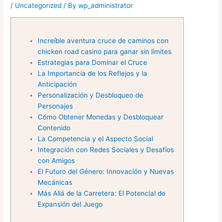
i
n
/
Uncategorized
/ By
wp_administrator
e
g
Increíble aventura cruce de caminos con
-
chicken road casino para ganar sin límites
Estrategias para Dominar el Cruce
c
La Importancia de los Reflejos y la
Anticipación
a
Personalización y Desbloqueo de
Personajes
r
Cómo Obtener Monedas y Desbloquear
Contenido
La Competencia y el Aspecto Social
t
Integración con Redes Sociales y Desafíos
con Amigos
El Futuro del Género: Innovación y Nuevas
Mecánicas
Más Allá de la Carretera: El Potencial de
Expansión del Juego