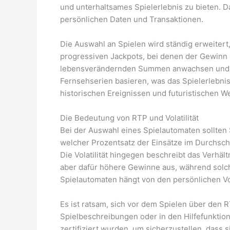
und unterhaltsames Spielerlebnis zu bieten.
persönlichen Daten und Transaktionen.
Die Auswahl an Spielen wird ständig erweitert
progressiven Jackpots, bei denen der Gewinn k
lebensverändernden Summen anwachsen und zie
Fernsehserien basieren, was das Spielerlebnis
historischen Ereignissen und futuristischen We
Die Bedeutung von RTP und Volatilität
Bei der Auswahl eines Spielautomaten sollten S
welcher Prozentsatz der Einsätze im Durchschn
Die Volatilität hingegen beschreibt das Verhäl
aber dafür höhere Gewinne aus, während solche 
Spielautomaten hängt von den persönlichen Vor
Es ist ratsam, sich vor dem Spielen über den R
Spielbeschreibungen oder in den Hilfefunktion
zertifiziert wurden, um sicherzustellen, dass si