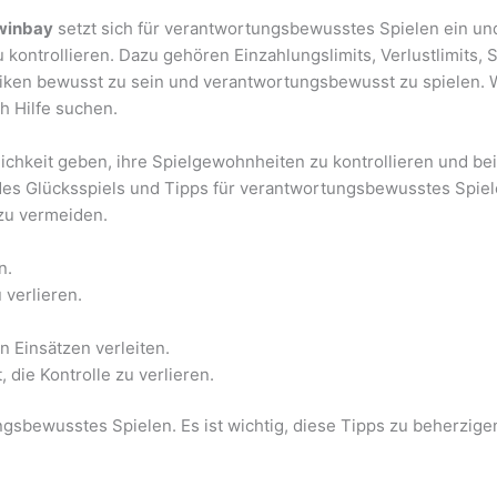
winbay
setzt sich für verantwortungsbewusstes Spielen ein und
kontrollieren. Dazu gehören Einzahlungslimits, Verlustlimits, 
 Risiken bewusst zu sein und verantwortungsbewusst zu spielen. 
ch Hilfe suchen.
lichkeit geben, ihre Spielgewohnheiten zu kontrollieren und be
 des Glücksspiels und Tipps für verantwortungsbewusstes Spi
 zu vermeiden.
n.
 verlieren.
n Einsätzen verleiten.
 die Kontrolle zu verlieren.
ungsbewusstes Spielen. Es ist wichtig, diese Tipps zu beherzig