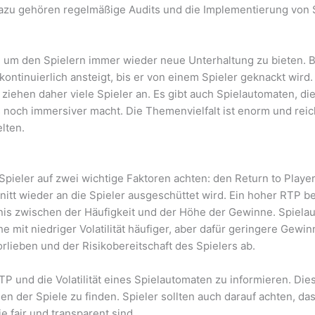
 Dazu gehören regelmäßige Audits und die Implementierung vo
, um den Spielern immer wieder neue Unterhaltung zu bieten. B
ontinuierlich ansteigt, bis er von einem Spieler geknackt wird
hen daher viele Spieler an. Es gibt auch Spielautomaten, die
 noch immersiver macht. Die Themenvielfalt ist enorm und reic
lten.
pieler auf zwei wichtige Faktoren achten: den Return to Player (
itt wieder an die Spieler ausgeschüttet wird. Ein hoher RTP b
tnis zwischen der Häufigkeit und der Höhe der Gewinne. Spielaut
mit niedriger Volatilität häufiger, aber dafür geringere Gewin
lieben und der Risikobereitschaft des Spielers ab.
TP und die Volatilität eines Spielautomaten zu informieren. Die
en der Spiele zu finden. Spieler sollten auch darauf achten, da
e fair und transparent sind.