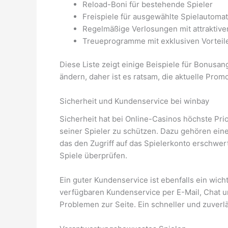
Reload-Boni für bestehende Spieler
Freispiele für ausgewählte Spielautoma
Regelmäßige Verlosungen mit attraktive
Treueprogramme mit exklusiven Vorteil
Diese Liste zeigt einige Beispiele für Bonusa
ändern, daher ist es ratsam, die aktuelle Pro
Sicherheit und Kundenservice bei winbay
Sicherheit hat bei Online-Casinos höchste Prio
seiner Spieler zu schützen. Dazu gehören ein
das den Zugriff auf das Spielerkonto erschwert
Spiele überprüfen.
Ein guter Kundenservice ist ebenfalls ein wic
verfügbaren Kundenservice per E-Mail, Chat u
Problemen zur Seite. Ein schneller und zuverlä