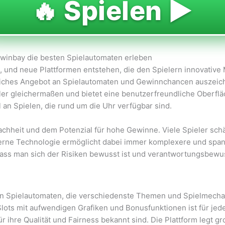
🔥 Spielen ▶️
winbay die besten Spielautomaten erleben
l, und neue Plattformen entstehen, die den Spielern innovative 
reiches Angebot an Spielautomaten und Gewinnchancen auszeich
er gleichermaßen und bietet eine benutzerfreundliche Oberfläch
an Spielen, die rund um die Uhr verfügbar sind.
fachheit und dem Potenzial für hohe Gewinne. Viele Spieler schä
rne Technologie ermöglicht dabei immer komplexere und spa
 dass man sich der Risiken bewusst ist und verantwortungsbewus
an Spielautomaten, die verschiedenste Themen und Spielmech
ots mit aufwendigen Grafiken und Bonusfunktionen ist für jed
ihre Qualität und Fairness bekannt sind. Die Plattform legt gr