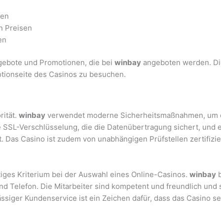
ten
n Preisen
en
ngebote und Promotionen, die bei
winbay
angeboten werden. Di
motionseite des Casinos zu besuchen.
rität.
winbay
verwendet moderne Sicherheitsmaßnahmen, um di
e SSL-Verschlüsselung, die die Datenübertragung sichert, und 
. Das Casino ist zudem von unabhängigen Prüfstellen zertifizie
htiges Kriterium bei der Auswahl eines Online-Casinos.
winbay
b
nd Telefon. Die Mitarbeiter sind kompetent und freundlich und
ssiger Kundenservice ist ein Zeichen dafür, dass das Casino se