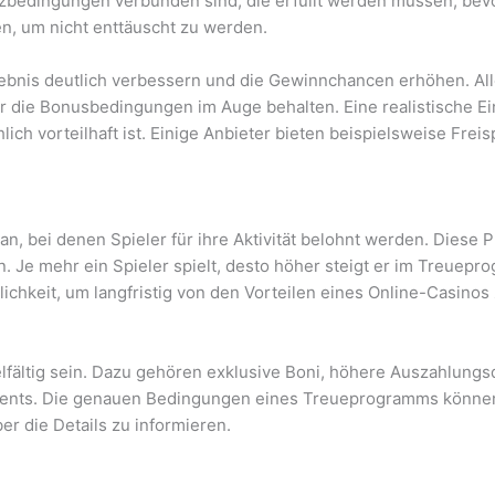
satzbedingungen verbunden sind, die erfüllt werden müssen, be
n, um nicht enttäuscht zu werden.
ebnis deutlich verbessern und die Gewinnchancen erhöhen. Alle
 die Bonusbedingungen im Auge behalten. Eine realistische E
hlich vorteilhaft ist. Einige Anbieter bieten beispielsweise F
n, bei denen Spieler für ihre Aktivität belohnt werden. Dies
. Je mehr ein Spieler spielt, desto höher steigt er im Treue
chkeit, um langfristig von den Vorteilen eines Online-Casinos 
fältig sein. Dazu gehören exklusive Boni, höhere Auszahlungs
ents. Die genauen Bedingungen eines Treueprogramms können v
er die Details zu informieren.