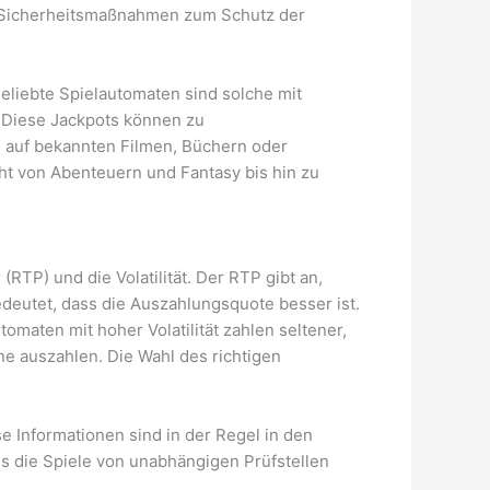
n Sicherheitsmaßnahmen zum Schutz der
eliebte Spielautomaten sind solche mit
. Diese Jackpots können zu
 auf bekannten Filmen, Büchern oder
ht von Abenteuern und Fantasy bis hin zu
RTP) und die Volatilität. Der RTP gibt an,
edeutet, dass die Auszahlungsquote besser ist.
omaten mit hoher Volatilität zahlen seltener,
ne auszahlen. Die Wahl des richtigen
se Informationen sind in der Regel in den
ss die Spiele von unabhängigen Prüfstellen