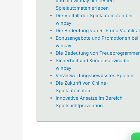
und mit winbay die besten
Spielautomaten erleben
Die Vielfalt der Spielautomaten bei
winbay
Die Bedeutung von RTP und Volatilität
Bonusangebote und Promotionen bei
winbay
Die Bedeutung von Treueprogramme
Sicherheit und Kundenservice bei
winbay
Verantwortungsbewusstes Spielen
Die Zukunft von Online-
Spielautomaten
Innovative Ansätze im Bereich
Spielsuchtprävention