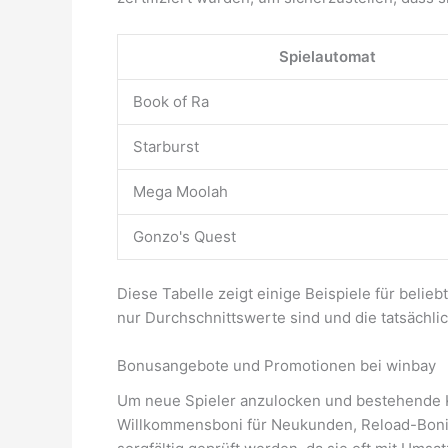
Spielautomat
Book of Ra
Starburst
Mega Moolah
Gonzo's Quest
Diese Tabelle zeigt einige Beispiele für belie
nur Durchschnittswerte sind und die tatsächli
Bonusangebote und Promotionen bei winbay
Um neue Spieler anzulocken und bestehende 
Willkommensboni für Neukunden, Reload-Boni 