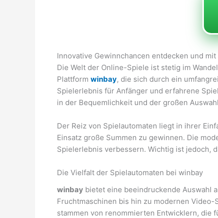
Innovative Gewinnchancen entdecken und mit 
Die Welt der Online-Spiele ist stetig im Wande
Plattform
winbay
, die sich durch ein umfang
Spielerlebnis für Anfänger und erfahrene Spiel
in der Bequemlichkeit und der großen Auswahl 
Der Reiz von Spielautomaten liegt in ihrer Ein
Einsatz große Summen zu gewinnen. Die mode
Spielerlebnis verbessern. Wichtig ist jedoch,
Die Vielfalt der Spielautomaten bei winbay
winbay
bietet eine beeindruckende Auswahl 
Fruchtmaschinen bis hin zu modernen Video-Sl
stammen von renommierten Entwicklern, die für 