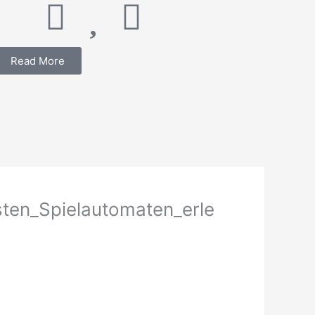
U
H
S
s
e
h
Read More
e
a
o
r
r
p
-
t
p
t
i
ten_Spielautomaten_erle
i
n
e
g
-