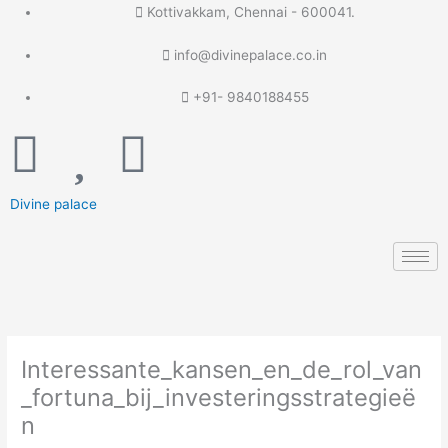
Skip
Kottivakkam, Chennai - 600041.
to
content
info@divinepalace.co.in
+91- 9840188455
U
H
S
s
e
h
Divine palace
e
a
o
r
r
p
-
t
p
Interessante_kansen_en_de_rol_van
t
i
_fortuna_bij_investeringsstrategieë
n