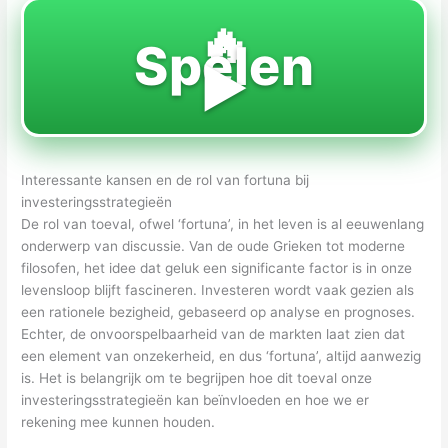
🔥
Spelen
▶️
Interessante kansen en de rol van fortuna bij
investeringsstrategieën
De rol van toeval, ofwel ‘fortuna’, in het leven is al eeuwenlang
onderwerp van discussie. Van de oude Grieken tot moderne
filosofen, het idee dat geluk een significante factor is in onze
levensloop blijft fascineren. Investeren wordt vaak gezien als
een rationele bezigheid, gebaseerd op analyse en prognoses.
Echter, de onvoorspelbaarheid van de markten laat zien dat
een element van onzekerheid, en dus ‘fortuna’, altijd aanwezig
is. Het is belangrijk om te begrijpen hoe dit toeval onze
investeringsstrategieën kan beïnvloeden en hoe we er
rekening mee kunnen houden.