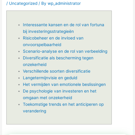
i
n
/
Uncategorized
/ By
wp_administrator
e
g
Interessante kansen en de rol van fortuna
-
bij investeringsstrategieën
Risicobeheer en de invloed van
c
onvoorspelbaarheid
Scenario-analyse en de rol van verbeelding
a
Diversificatie als bescherming tegen
onzekerheid
r
Verschillende soorten diversificatie
Langetermijnvisie en geduld
Het vermijden van emotionele beslissingen
t
De psychologie van investeren en het
omgaan met onzekerheid
Toekomstige trends en het anticiperen op
verandering