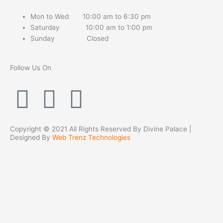
Mon to Wed 10:00 am to 6:30 pm
Saturday 10:00 am to 1:00 pm
Sunday Closed
Follow Us On
F
T
Y
a
w
o
Copyright © 2021 All Rights Reserved By Divine Palace |
Designed By
Web Trenz Technologies
c
i
u
e
t
t
b
t
u