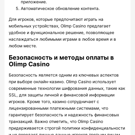
приложение.
Автоматическое обновление контента.
Для игроков, которые предпочитают играть на
мобильных устройствах, Olimp Casino предлагает
удобное и функциональное решение, позволяющее
наслаждаться любимыми играми в любое время и в
любом месте.
Безопасность и методы оплаты в
Olimp Casino
Безопасность является одним из ключевых аспектов
при выборе онлайн-казино. Olimp Casino использует
современные технологии шифрования данных, такие как
SSL, для защиты личной и финансовой информации
игроков. Кроме того, казино сотрудничает с
лицензированными платежными системами, что
гарантирует безопасность и надежность финансовых
транзакций. Важно отметить, что Olimp Casino
придерживается строгой политики конфиденциальности
и не передает личные данные игроков третьим лицам