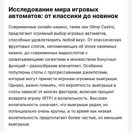
Исследование мира игровых
автоматов: от классики до новинок
Современные онлайн-казино, такие как Olimp Casino,
предлагают огромный выбор игровых автоматов,
способных удовлетворить любой вкус. От классических
фруктовых слотов, напоминающих об эпохе наземных
казино, до современных видеослотов с
захватывающими сюжетами и множеством бонусных
функций – разнообразие впечатляет. Особенно
популярны слоты с прогрессивными джекпотами,
которые могут принести игрокам огромные выигрыши.
Однако, важно помнить, что вероятность выигрыша в
слоты зависит от многих факторов, включая процент
возврата игроку (RTP) и волатильность. Высокая
волатильность означает, что выигрыши редки, но
потенциально очень крупны, в то время как низкая
волатильность предполагает более частые, но меньшие
выигрыши.