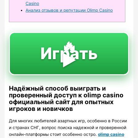
Casino
Анализ отзывов и репутации Olimp Casino
🔥
Играть
▶️
Надёжный способ выиграть и
проверенный доступ к olimp casino
официальный сайт для опытных
игроков и новичков
Для многих любителей азартных игр, особенно в России
и странах СНГ, вопрос поиска надежной и проверенной
онлайн-платформы стоит особенно остро.
olimp casino