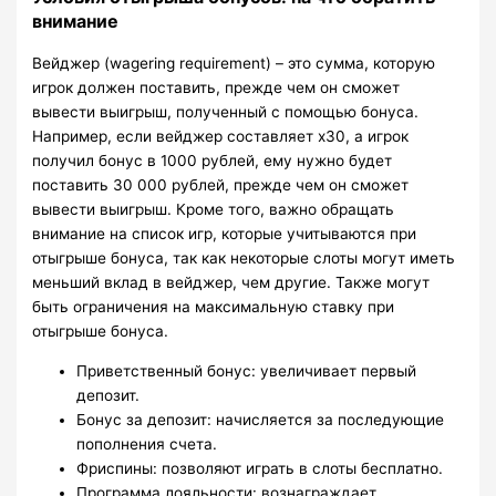
внимание
Вейджер (wagering requirement) – это сумма, которую
игрок должен поставить, прежде чем он сможет
вывести выигрыш, полученный с помощью бонуса.
Например, если вейджер составляет x30, а игрок
получил бонус в 1000 рублей, ему нужно будет
поставить 30 000 рублей, прежде чем он сможет
вывести выигрыш. Кроме того, важно обращать
внимание на список игр, которые учитываются при
отыгрыше бонуса, так как некоторые слоты могут иметь
меньший вклад в вейджер, чем другие. Также могут
быть ограничения на максимальную ставку при
отыгрыше бонуса.
Приветственный бонус: увеличивает первый
депозит.
Бонус за депозит: начисляется за последующие
пополнения счета.
Фриспины: позволяют играть в слоты бесплатно.
Программа лояльности: вознаграждает