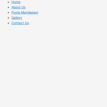
Home
About Us
Pooja Mandapam
Gallery
Contact Us