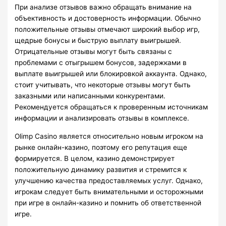
При анализе отзывов важно обращать внимание на
объективность и достоверность информации. Обычно
положительные отзывы отмечают широкий выбор игр,
щедрые бонусы и быструю выплату выигрышей.
Отрицательные отзывы могут быть связаны с
проблемами с отыгрышем бонусов, задержками в
выплате выигрышей или блокировкой аккаунта. Однако,
стоит учитывать, что некоторые отзывы могут быть
заказными или написанными конкурентами.
Рекомендуется обращаться к проверенным источникам
информации и анализировать отзывы в комплексе.
Olimp Casino является относительно новым игроком на
рынке онлайн-казино, поэтому его репутация еще
формируется. В целом, казино демонстрирует
положительную динамику развития и стремится к
улучшению качества предоставляемых услуг. Однако,
игрокам следует быть внимательными и осторожными
при игре в онлайн-казино и помнить об ответственной
игре.