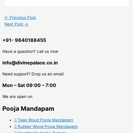
←
Previous Post
Next Post
→
+91- 9840188455
Have a question? call us now
info@divinepalace.co.in
Need support? Drop us an email
Mon – Sat 09:00 – 7:00
We are open on
Pooja Mandapam
Teak Wood Pooja Mandapam
Rubber Wood Pooja Mandapam