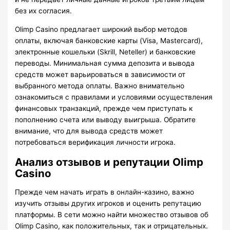
без их согласия.
Olimp Casino предлагает широкий выбор методов
оплаты, включая банковские карты (Visa, Mastercard),
электронные кошельки (Skrill, Neteller) и банковские
переводы. Минимальная сумма депозита и вывода
средств может варьироваться в зависимости от
выбранного метода оплаты. Важно внимательно
ознакомиться с правилами и условиями осуществления
финансовых транзакций, прежде чем приступать к
пополнению счета или выводу выигрыша. Обратите
внимание, что для вывода средств может
потребоваться верификация личности игрока.
Анализ отзывов и репутации Olimp
Casino
Прежде чем начать играть в онлайн-казино, важно
изучить отзывы других игроков и оценить репутацию
платформы. В сети можно найти множество отзывов об
Olimp Casino, как положительных, так и отрицательных.