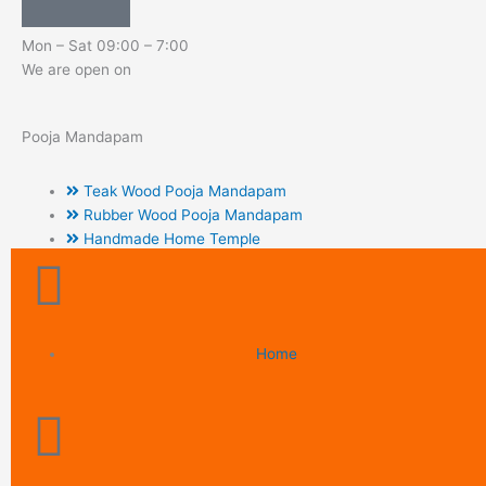
Mon – Sat 09:00 – 7:00
We are open on
Pooja Mandapam
Teak Wood Pooja Mandapam
Rubber Wood Pooja Mandapam
Handmade Home Temple
Sheesham Pooja Mandapam
Temple Pooja Mandapam
Antique Wooden Temple
Wooden Pooja Mandapam
Home
South Indian Pooja Mandapam
Divine Palace is committed to providing the finest modular