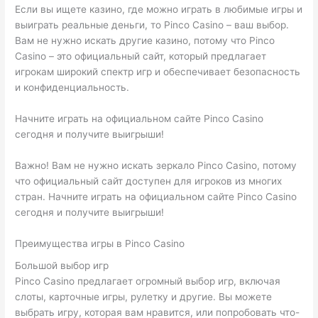
Если вы ищете казино, где можно играть в любимые игры и
выиграть реальные деньги, то Pinco Casino – ваш выбор.
Вам не нужно искать другие казино, потому что Pinco
Casino – это официальный сайт, который предлагает
игрокам широкий спектр игр и обеспечивает безопасность
и конфиденциальность.
Начните играть на официальном сайте Pinco Casino
сегодня и получите выигрыши!
Важно! Вам не нужно искать зеркало Pinco Casino, потому
что официальный сайт доступен для игроков из многих
стран. Начните играть на официальном сайте Pinco Casino
сегодня и получите выигрыши!
Преимущества игры в Pinco Casino
Большой выбор игр
Pinco Casino предлагает огромный выбор игр, включая
слоты, карточные игры, рулетку и другие. Вы можете
выбрать игру, которая вам нравится, или попробовать что-