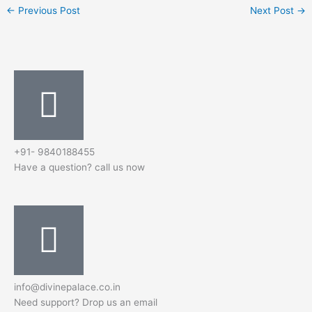
←
Previous Post
Next Post
→
+91- 9840188455
Have a question? call us now
info@divinepalace.co.in
Need support? Drop us an email