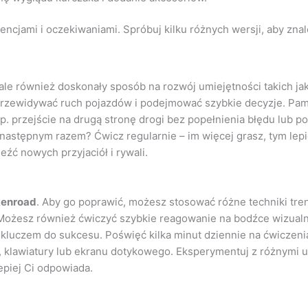
encjami i oczekiwaniami. Spróbuj kilku różnych wersji, aby znal
ale również doskonały sposób na rozwój umiejętności takich jak 
e przewidywać ruch pojazdów i podejmować szybkie decyzje. Pa
 np. przejście na drugą stronę drogi bez popełnienia błędu lub p
astępnym razem? Ćwicz regularnie – im więcej grasz, tym lepiej
źć nowych przyjaciół i rywali.
kenroad
. Aby go poprawić, możesz stosować różne techniki tre
i. Możesz również ćwiczyć szybkie reagowanie na bodźce wizual
st kluczem do sukcesu. Poświęć kilka minut dziennie na ćwicze
 klawiatury lub ekranu dotykowego. Eksperymentuj z różnymi us
epiej Ci odpowiada.