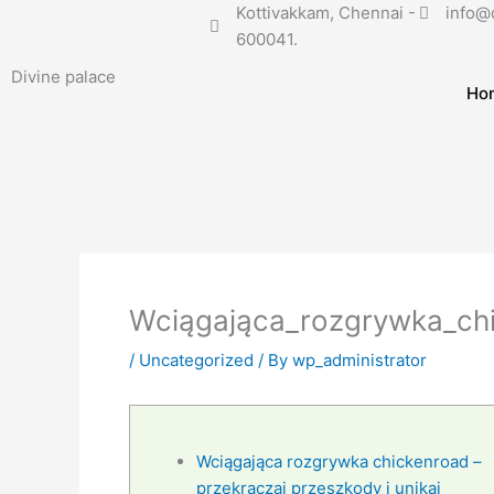
Skip
Kottivakkam, Chennai -
info@d
to
600041.
content
Divine palace
Ho
Wciągająca_rozgrywka_ch
/
Uncategorized
/ By
wp_administrator
Wciągająca rozgrywka chickenroad –
przekraczaj przeszkody i unikaj