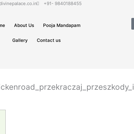
ivinepalace.co.in
+91- 9840188455
me
About Us
Pooja Mandapam
Gallery
Contact us
ickenroad_przekraczaj_przeszkody