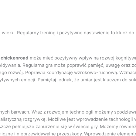
 wieku. Regularny trening i pozytywne nastawienie to klucz do
w
chickenroad
może mieć pozytywny wpływ na rozwój kognitywn
widywania. Regularna gra może poprawić pamięć, uwagę oraz z
jego rozwój. Poprawia koordynację wzrokowo-ruchową. Wzmacni
ytywnych emocji. Pamiętaj jednak, że umiar jest kluczem do sukc
snych barwach. Wraz z rozwojem technologii możemy spodziewać
ealistyczną rozgrywkę. Możliwe jest wprowadzenie technologii w
szcze pełniejsze zanurzenie się w świecie gry. Możemy również
namiczne i nieprzewidywalne przeszkody. Wprowadzenie elementó