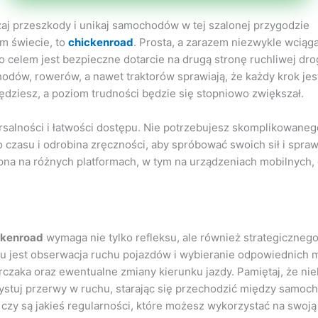
aj przeszkody i unikaj samochodów w tej szalonej przygodzie
ym świecie, to
chickenroad
. Prosta, a zarazem niezwykle wciąg
o celem jest bezpieczne dotarcie na drugą stronę ruchliwej dro
ów, rowerów, a nawet traktorów sprawiają, że każdy krok jest 
ędziesz, a poziom trudności będzie się stopniowo zwiększał.
ersalności i łatwości dostępu. Nie potrzebujesz skomplikowane
 czasu i odrobina zręczności, aby spróbować swoich sił i spraw
tępna na różnych platformach, w tym na urządzeniach mobilnyc
ckenroad
wymaga nie tylko refleksu, ale również strategicznego
cesu jest obserwacja ruchu pojazdów i wybieranie odpowiednic
zaka oraz ewentualne zmiany kierunku jazdy. Pamiętaj, że niekt
zystuj przerwy w ruchu, starając się przechodzić między samoc
 czy są jakieś regularności, które możesz wykorzystać na swoją