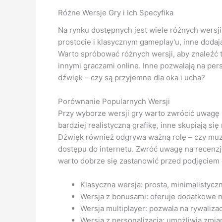
Różne Wersje Gry i Ich Specyfika
Na rynku dostępnych jest wiele różnych wersj
prostocie i klasycznym gameplay'u, inne doda
Warto spróbować różnych wersji, aby znaleźć t
innymi graczami online. Inne pozwalają na per
dźwięk – czy są przyjemne dla oka i ucha?
Porównanie Popularnych Wersji
Przy wyborze wersji gry warto zwrócić uwagę n
bardziej realistyczną grafikę, inne skupiają 
Dźwięk również odgrywa ważną rolę – czy muzyk
dostępu do internetu. Zwróć uwagę na recenzje
warto dobrze się zastanowić przed podjęciem 
Klasyczna wersja: prosta, minimalistyc
Wersja z bonusami: oferuje dodatkowe m
Wersja multiplayer: pozwala na rywalizac
Wersja z personalizacją: umożliwia zmi