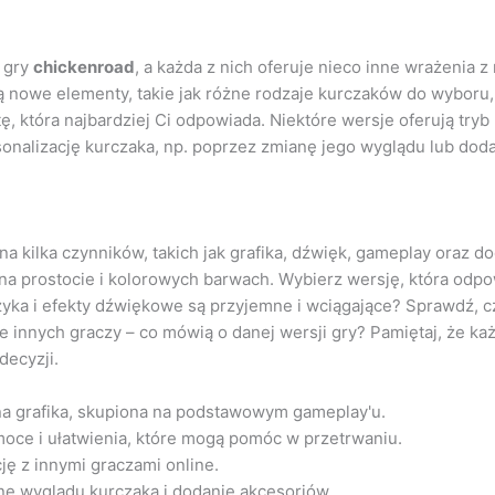
i gry
chickenroad
, a każda z nich oferuje nieco inne wrażenia z
ją nowe elementy, takie jak różne rodzaje kurczaków do wyboru
ę, która najbardziej Ci odpowiada. Niektóre wersje oferują try
sonalizację kurczaka, np. poprzez zmianę jego wyglądu lub dod
a kilka czynników, takich jak grafika, dźwięk, gameplay oraz d
się na prostocie i kolorowych barwach. Wybierz wersję, która o
a i efekty dźwiękowe są przyjemne i wciągające? Sprawdź, czy 
 innych graczy – co mówią o danej wersji gry? Pamiętaj, że każ
decyzji.
zna grafika, skupiona na podstawowym gameplay'u.
oce i ułatwienia, które mogą pomóc w przetrwaniu.
ję z innymi graczami online.
anę wyglądu kurczaka i dodanie akcesoriów.