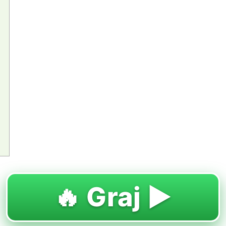
🔥 Graj ▶️