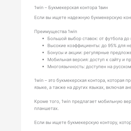
1win – Букмекерская контора 1вин
Если вы ищете надежную букмекерскую конто
Преимущества 1win
Большой выбор ставок: от футбола до
Высокие коэффициенты: до 95% для н
Бонусы и акции: регулярные предложе
Мобильная версия: доступ к сайту и 
Многоязычность: доступен на русском
1win – это букмекерская контора, которая 
языке, а также на других языках, включая ан
Кроме того, 1win предлагает мобильную вер
планшетах.
Если вы ищете букмекерскую контору, котор