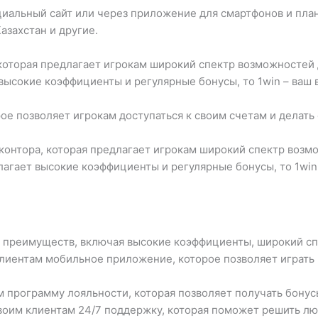
циальный сайт или через приложение для смартфонов и план
азахстан и другие.
 которая предлагает игрокам широкий спектр возможностей 
высокие коэффициенты и регулярные бонусы, то 1win – ваш 
рое позволяет игрокам доступаться к своим счетам и делать
 контора, которая предлагает игрокам широкий спектр возм
агает высокие коэффициенты и регулярные бонусы, то 1win
 преимуществ, включая высокие коэффициенты, широкий спе
лиентам мобильное приложение, которое позволяет играть 
м программу лояльности, которая позволяет получать бону
воим клиентам 24/7 поддержку, которая поможет решить л