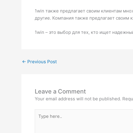
1win также предлагает своим клиентам множе
другие. Компания также предлагает своим 
1win – это выбор для тех, кто ищет надежны
←
Previous Post
Leave a Comment
Your email address will not be published.
Requ
Type
here..