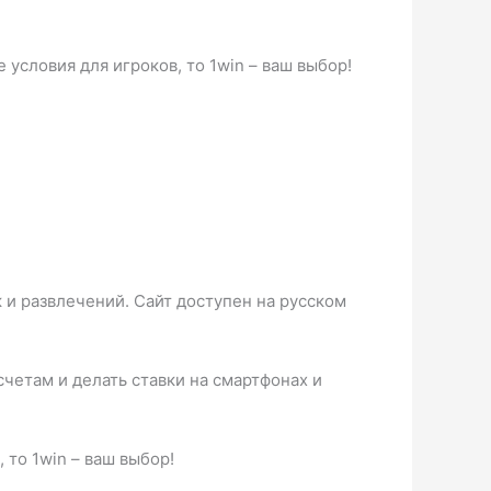
условия для игроков, то 1win – ваш выбор!
 и развлечений. Сайт доступен на русском
счетам и делать ставки на смартфонах и
то 1win – ваш выбор!