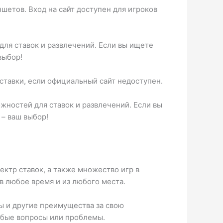
шетов. Вход на сайт доступен для игроков
для ставок и развлечений. Если вы ищете
выбор!
 ставки, если официальный сайт недоступен.
ожностей для ставок и развлечений. Если вы
 – ваш выбор!
ктр ставок, а также множество игр в
в любое время и из любого места.
сы и другие преимущества за свою
юбые вопросы или проблемы.