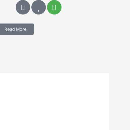
U
H
S
s
e
h
e
a
o
r
r
p
Read More
-
t
p
t
i
i
n
e
g
-
c
a
r
t