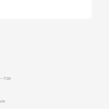
 – 7:00
ule