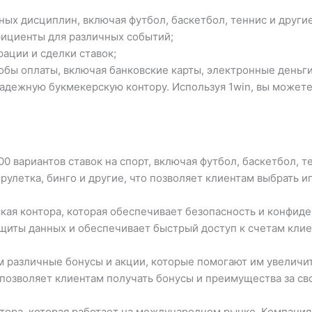
ных дисциплин, включая футбол, баскетбол, теннис и другие
фициенты для различных событий;
рации и сделки ставок;
обы оплаты, включая банковские карты, электронные деньги
 надежную букмекерскую контору. Используя 1win, вы можете
0 вариантов ставок на спорт, включая футбол, баскетбол, те
рулетка, бинго и другие, что позволяет клиентам выбрать иг
ская контора, которая обеспечивает безопасность и конфид
щиты данных и обеспечивает быстрый доступ к счетам клие
ам различные бонусы и акции, которые помогают им увеличи
позволяет клиентам получать бонусы и преимущества за св
тора, которая работает на международном рынке. Компания