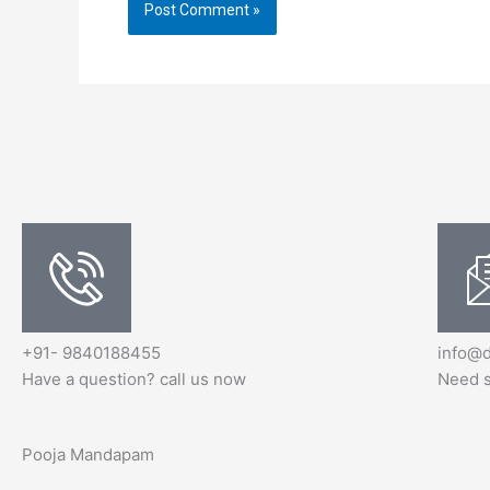
+91- 9840188455
info@d
Have a question? call us now
Need s
Pooja Mandapam