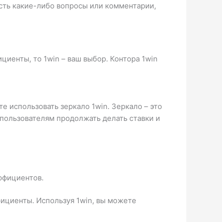
есть какие-либо вопросы или комментарии,
иенты, то 1win – ваш выбор. Контора 1win
е использовать зеркало 1win. Зеркало – это
 пользователям продолжать делать ставки и
ффициентов.
фициенты. Используя 1win, вы можете