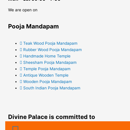
We are open on
Pooja Mandapam
Teak Wood Pooja Mandapam
Rubber Wood Pooja Mandapam
Handmade Home Temple
Sheesham Pooja Mandapam
Temple Pooja Mandapam
Antique Wooden Temple
Wooden Pooja Mandapam
South Indian Pooja Mandapam
Divine Palace is committed to
providing the finest modular kitchens