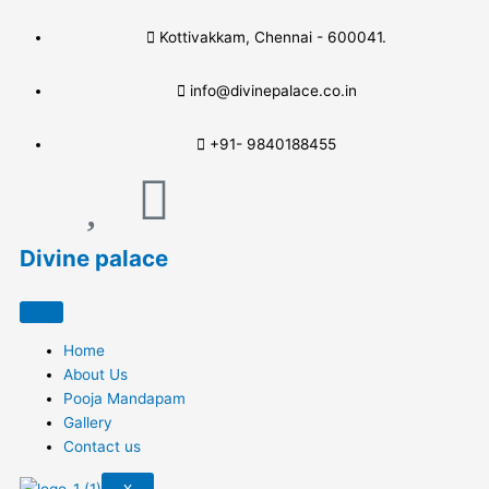
Skip
to
Kottivakkam, Chennai - 600041.
content
info@divinepalace.co.in
+91- 9840188455
U
H
S
s
e
h
Divine palace
e
a
o
r
r
p
Home
About Us
-
t
p
Pooja Mandapam
Gallery
Contact us
t
i