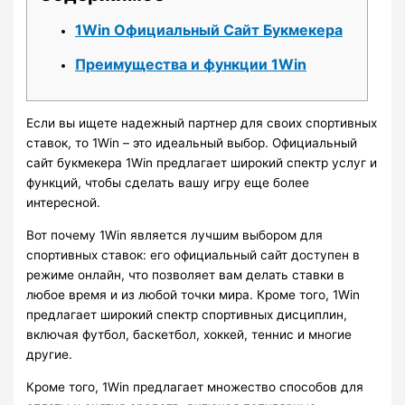
1Win Официальный Сайт Букмекера
Преимущества и функции 1Win
Если вы ищете надежный партнер для своих спортивных
ставок, то 1Win – это идеальный выбор. Официальный
сайт букмекера 1Win предлагает широкий спектр услуг и
функций, чтобы сделать вашу игру еще более
интересной.
Вот почему 1Win является лучшим выбором для
спортивных ставок: его официальный сайт доступен в
режиме онлайн, что позволяет вам делать ставки в
любое время и из любой точки мира. Кроме того, 1Win
предлагает широкий спектр спортивных дисциплин,
включая футбол, баскетбол, хоккей, теннис и многие
другие.
Кроме того, 1Win предлагает множество способов для