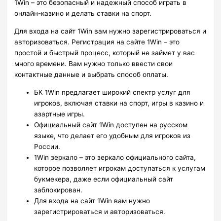
1Win – это безопасный и надежный способ играть в
онлайн-казино и делать ставки на спорт.
Для входа на сайт 1Win вам нужно зарегистрироваться и
авторизоваться. Регистрация на сайте 1Win – это
простой и быстрый процесс, который не займет у вас
много времени. Вам нужно только ввести свои
контактные данные и выбрать способ оплаты.
БК 1Win предлагает широкий спектр услуг для
игроков, включая ставки на спорт, игры в казино и
азартные игры.
Официальный сайт 1Win доступен на русском
языке, что делает его удобным для игроков из
России.
1Win зеркало – это зеркало официального сайта,
которое позволяет игрокам доступаться к услугам
букмекера, даже если официальный сайт
заблокирован.
Для входа на сайт 1Win вам нужно
зарегистрироваться и авторизоваться.