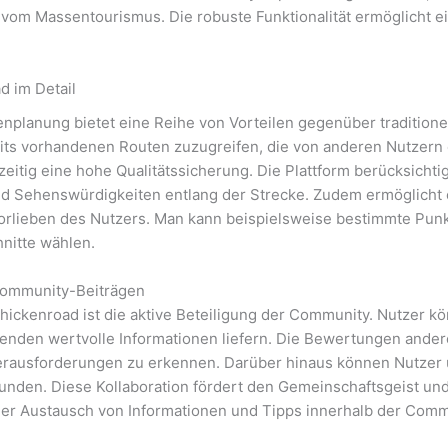
 vom Massentourismus. Die robuste Funktionalität ermöglicht e
d im Detail
planung bietet eine Reihe von Vorteilen gegenüber traditionell
its vorhandenen Routen zuzugreifen, die von anderen Nutzern e
eitig eine hohe Qualitätssicherung. Die Plattform berücksichti
d Sehenswürdigkeiten entlang der Strecke. Zudem ermöglicht 
Vorlieben des Nutzers. Man kann beispielsweise bestimmte Punk
hnitte wählen.
ommunity-Beiträgen
chickenroad ist die aktive Beteiligung der Community. Nutzer k
nden wertvolle Informationen liefern. Die Bewertungen anderer
erausforderungen zu erkennen. Darüber hinaus können Nutzer un
en. Diese Kollaboration fördert den Gemeinschaftsgeist und t
er Austausch von Informationen und Tipps innerhalb der Commun