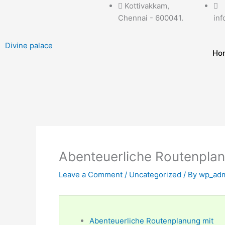
Skip
Kottivakkam,
to
Chennai - 600041.
inf
content
Divine palace
Ho
Abenteuerliche Routenplan
Leave a Comment
/
Uncategorized
/ By
wp_adm
Abenteuerliche Routenplanung mit