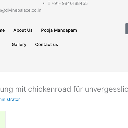
+91- 9840188455
o@divinepalace.co.in
me
About Us
Pooja Mandapam
Gallery
Contact us
ung mit chickenroad für unvergessli
inistrator