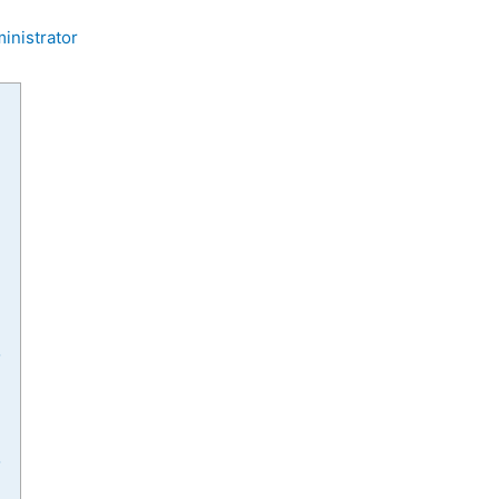
inistrator
ò
o