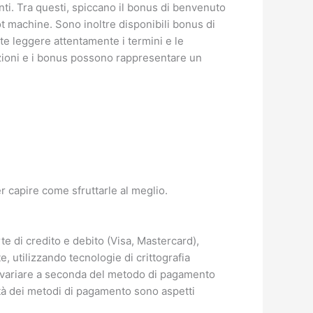
anti. Tra questi, spiccano il bonus di benvenuto
lot machine. Sono inoltre disponibili bonus di
te leggere attentamente i termini e le
ozioni e i bonus possono rappresentare un
r capire come sfruttarle al meglio.
e di credito e debito (Visa, Mastercard),
e, utilizzando tecnologie di crittografia
no variare a seconda del metodo di pagamento
lità dei metodi di pagamento sono aspetti