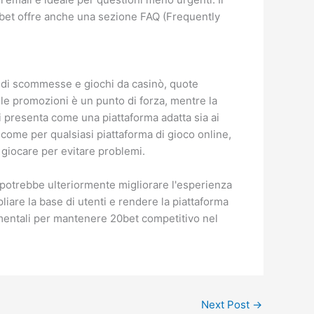
0bet offre anche una sezione FAQ (Frequently
 di scommesse e giochi da casinò, quote
elle promozioni è un punto di forza, mentre la
si presenta come una piattaforma adatta sia ai
 come per qualsiasi piattaforma di gioco online,
 giocare per evitare problemi.
le potrebbe ulteriormente migliorare l'esperienza
liare la base di utenti e rendere la piattaforma
mentali per mantenere 20bet competitivo nel
Next Post
→