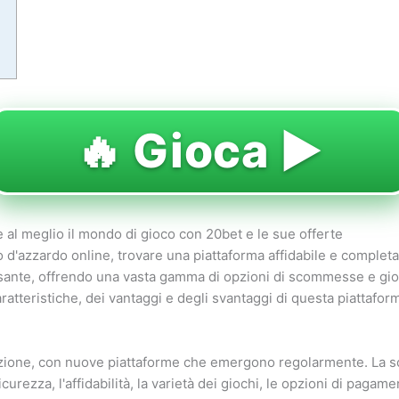
🔥 Gioca ▶️
 al meglio il mondo di gioco con 20bet e le sue offerte
d'azzardo online, trovare una piattaforma affidabile e completa 
ante, offrendo una vasta gamma di opzioni di scommesse e gioc
ratteristiche, dei vantaggi e degli svantaggi di questa piattafor
luzione, con nuove piattaforme che emergono regolarmente. La sc
sicurezza, l'affidabilità, la varietà dei giochi, le opzioni di pagame