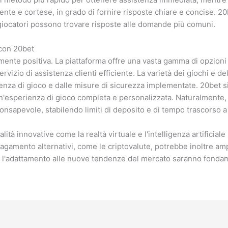
te e cortese, in grado di fornire risposte chiare e concise. 2
giocatori possono trovare risposte alle domande più comuni.
 con 20bet
ente positiva. La piattaforma offre una vasta gamma di opzioni
vizio di assistenza clienti efficiente. La varietà dei giochi e d
licenza di gioco e dalle misure di sicurezza implementate. 20bet 
 un'esperienza di gioco completa e personalizzata. Naturalmente,
nsapevole, stabilendo limiti di deposito e di tempo trascorso a
alità innovative come la realtà virtuale e l'intelligenza artificia
pagamento alternativi, come le criptovalute, potrebbe inoltre amp
 e l'adattamento alle nuove tendenze del mercato saranno fonda