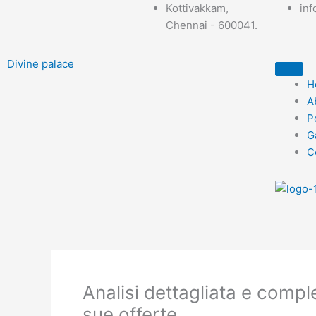
Skip
Kottivakkam,
inf
to
Chennai - 600041.
content
Divine palace
H
A
P
G
C
Analisi dettagliata e comp
sue offerte