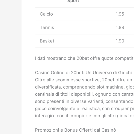
Sport
Calcio
1.95
Tennis
1.88
Basket
1.90
I dati mostrano che 20bet offre quote competiti
Casinò Online di 20bet: Un Universo di Giochi
Oltre alle scommesse sportive, 20bet offre un ca
diversificata, comprendendo slot machine, gioch
centinaia di titoli disponibili, ognuno con caratt
sono presenti in diverse varianti, consentendo ai
gioco coinvolgente e realistica, con croupier pr
interagire con il croupier e con gli altri giocato
Promozioni e Bonus Offerti dal Casinò