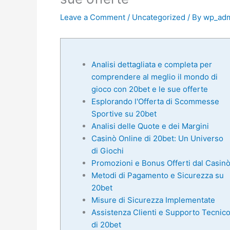
Leave a Comment
/
Uncategorized
/ By
wp_adm
Analisi dettagliata e completa per
comprendere al meglio il mondo di
gioco con 20bet e le sue offerte
Esplorando l'Offerta di Scommesse
Sportive su 20bet
Analisi delle Quote e dei Margini
Casinò Online di 20bet: Un Universo
di Giochi
Promozioni e Bonus Offerti dal Casin
Metodi di Pagamento e Sicurezza su
20bet
Misure di Sicurezza Implementate
Assistenza Clienti e Supporto Tecnic
di 20bet