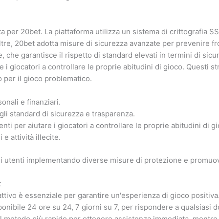
uta per 20bet. La piattaforma utilizza un sistema di crittografia
oltre, 20bet adotta misure di sicurezza avanzate per prevenire frod
, che garantisce il rispetto di standard elevati in termini di si
 i giocatori a controllare le proprie abitudini di gioco. Questi st
 per il gioco problematico.
onali e finanziari.
gli standard di sicurezza e trasparenza.
i per aiutare i giocatori a controllare le proprie abitudini di gi
e attività illecite.
uoi utenti implementando diverse misure di protezione e promuo
t
eattivo è essenziale per garantire un'esperienza di gioco positiva
sponibile 24 ore su 24, 7 giorni su 7, per rispondere a qualsiasi
 il metodo più rapido per ottenere assistenza immediata, mentre l