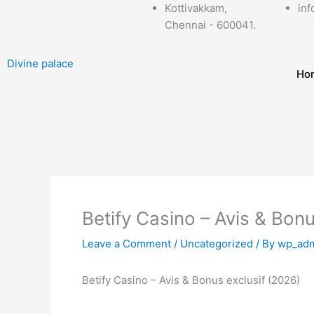
Skip
Kottivakkam,
inf
to
Chennai - 600041.
content
Divine palace
Ho
Betify Casino – Avis & Bonu
Leave a Comment
/
Uncategorized
/ By
wp_adm
Betify Casino – Avis & Bonus exclusif (2026)