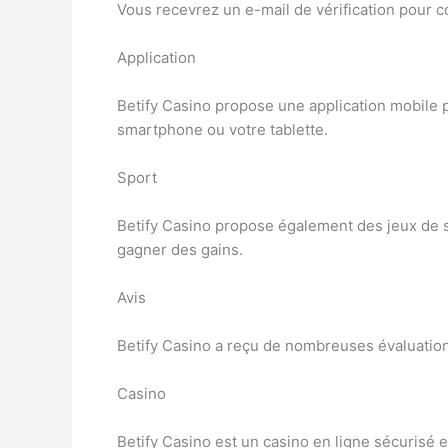
Vous recevrez un e-mail de vérification pour 
Application
Betify Casino propose une application mobile p
smartphone ou votre tablette.
Sport
Betify Casino propose également des jeux de spo
gagner des gains.
Avis
Betify Casino a reçu de nombreuses évaluations 
Casino
Betify Casino est un casino en ligne sécurisé e