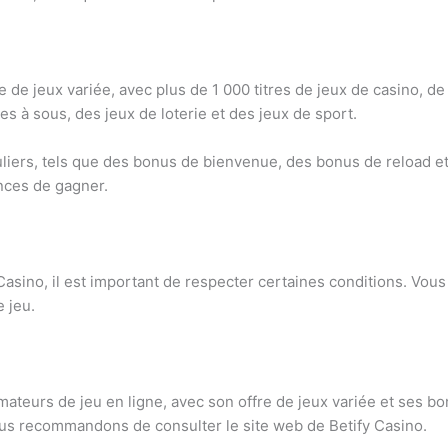
e de jeux variée, avec plus de 1 000 titres de jeux de casino, de
s à sous, des jeux de loterie et des jeux de sport.
liers, tels que des bonus de bienvenue, des bonus de reload e
nces de gagner.
Casino, il est important de respecter certaines conditions. Vo
 jeu.
mateurs de jeu en ligne, avec son offre de jeux variée et ses bo
ous recommandons de consulter le site web de Betify Casino.