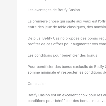
Les avantages de Betify Casino
La première chose qui saute aux yeux est l’offr
entre des jeux de table classiques, des machine
De plus, Betify Casino propose des bonus régu
profiter de ces offres pour augmenter vos cha
Les conditions pour bénéficier des bonus
Pour bénéficier des bonus exclusifs de Betify 
somme minimale et respecter les conditions de
Conclusion
Betify Casino est un excellent choix pour les a
conditions pour bénéficier des bonus, nous v