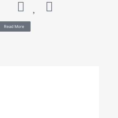
U
H
S
s
e
h
Read More
e
a
o
r
r
p
-
t
p
t
i
i
n
e
g
-