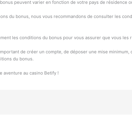
u bonus peuvent varier en fonction de votre pays de résidence ou
itions du bonus, nous vous recommandons de consulter les condi
rement les conditions du bonus pour vous assurer que vous les 
st important de créer un compte, de déposer une mise minimum, d
ditions du bonus.
 aventure au casino Betify !