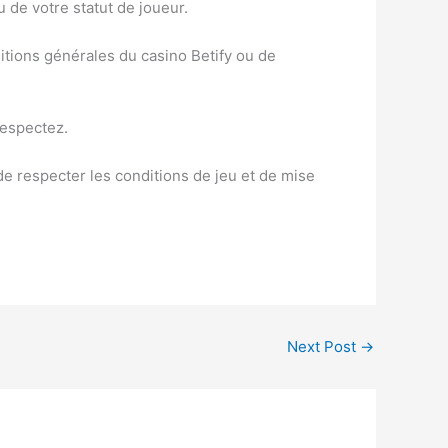
 de votre statut de joueur.
tions générales du casino Betify ou de
respectez.
e respecter les conditions de jeu et de mise
Next Post
→