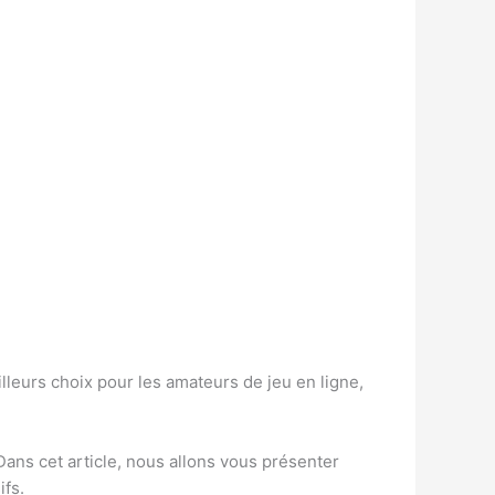
c
a
r
t
lleurs choix pour les amateurs de jeu en ligne,
 Dans cet article, nous allons vous présenter
ifs.