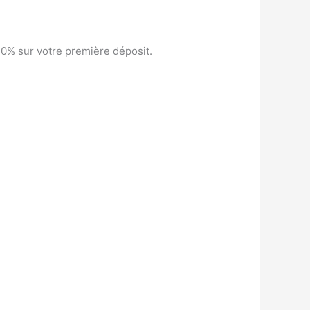
10% sur votre première déposit.