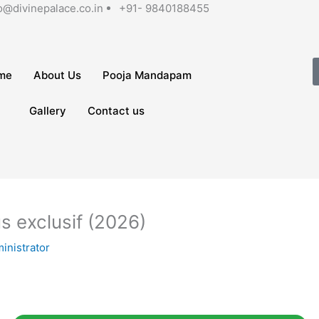
o@divinepalace.co.in
+91- 9840188455
me
About Us
Pooja Mandapam
Gallery
Contact us
s exclusif (2026)
inistrator