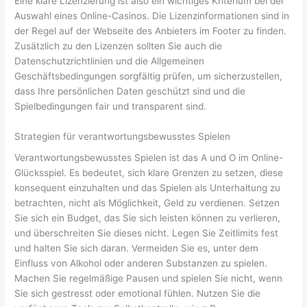
Eine klare Lizenzierung ist also ein wichtiges Kriterium bei der
Auswahl eines Online-Casinos. Die Lizenzinformationen sind in
der Regel auf der Webseite des Anbieters im Footer zu finden.
Zusätzlich zu den Lizenzen sollten Sie auch die
Datenschutzrichtlinien und die Allgemeinen
Geschäftsbedingungen sorgfältig prüfen, um sicherzustellen,
dass Ihre persönlichen Daten geschützt sind und die
Spielbedingungen fair und transparent sind.
Strategien für verantwortungsbewusstes Spielen
Verantwortungsbewusstes Spielen ist das A und O im Online-
Glücksspiel. Es bedeutet, sich klare Grenzen zu setzen, diese
konsequent einzuhalten und das Spielen als Unterhaltung zu
betrachten, nicht als Möglichkeit, Geld zu verdienen. Setzen
Sie sich ein Budget, das Sie sich leisten können zu verlieren,
und überschreiten Sie dieses nicht. Legen Sie Zeitlimits fest
und halten Sie sich daran. Vermeiden Sie es, unter dem
Einfluss von Alkohol oder anderen Substanzen zu spielen.
Machen Sie regelmäßige Pausen und spielen Sie nicht, wenn
Sie sich gestresst oder emotional fühlen. Nutzen Sie die