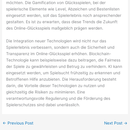
möchten. Die Gamification von Glücksspielen, bei der
spielerische Elemente wie Level, Abzeichen und Bestenlisten
eingesetzt werden, soll das Spielerlebnis noch ansprechender
gestalten. Es ist zu erwarten, dass diese Trends die Zukunft
des Online-Glücksspiels maßgeblich prägen werden.
Die Integration neuer Technologien wird nicht nur das
Spielerlebnis verbessern, sondern auch die Sicherheit und
Transparenz im Online-Glücksspiel erhöhen. Blockchain-
Technologie kann beispielsweise dazu beitragen, die Fairness
der Spiele zu gewährleisten und Betrug zu verhindern. KI kann
eingesetzt werden, um Spielsucht frühzeitig zu erkennen und
Betroffenen Hilfe anzubieten. Die Herausforderung besteht
darin, die Vorteile dieser Technologien zu nutzen und
gleichzeitig die Risiken zu minimieren. Eine
verantwortungsvolle Regulierung und die Förderung des
Spielerschutzes sind dabei unerlässlich.
←
Previous Post
Next Post
→