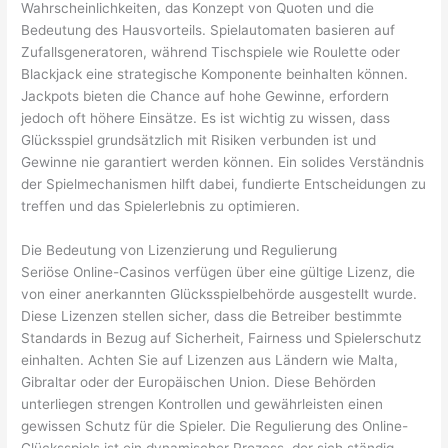
Wahrscheinlichkeiten, das Konzept von Quoten und die
Bedeutung des Hausvorteils. Spielautomaten basieren auf
Zufallsgeneratoren, während Tischspiele wie Roulette oder
Blackjack eine strategische Komponente beinhalten können.
Jackpots bieten die Chance auf hohe Gewinne, erfordern
jedoch oft höhere Einsätze. Es ist wichtig zu wissen, dass
Glücksspiel grundsätzlich mit Risiken verbunden ist und
Gewinne nie garantiert werden können. Ein solides Verständnis
der Spielmechanismen hilft dabei, fundierte Entscheidungen zu
treffen und das Spielerlebnis zu optimieren.
Die Bedeutung von Lizenzierung und Regulierung
Seriöse Online-Casinos verfügen über eine gültige Lizenz, die
von einer anerkannten Glücksspielbehörde ausgestellt wurde.
Diese Lizenzen stellen sicher, dass die Betreiber bestimmte
Standards in Bezug auf Sicherheit, Fairness und Spielerschutz
einhalten. Achten Sie auf Lizenzen aus Ländern wie Malta,
Gibraltar oder der Europäischen Union. Diese Behörden
unterliegen strengen Kontrollen und gewährleisten einen
gewissen Schutz für die Spieler. Die Regulierung des Online-
Glücksspiels ist ein dynamischer Prozess, der sich ständig