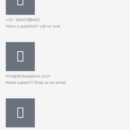
+91- 9840188455
Have a question? call us now
info@divinepalace.co.in
Need support? Drop us an email