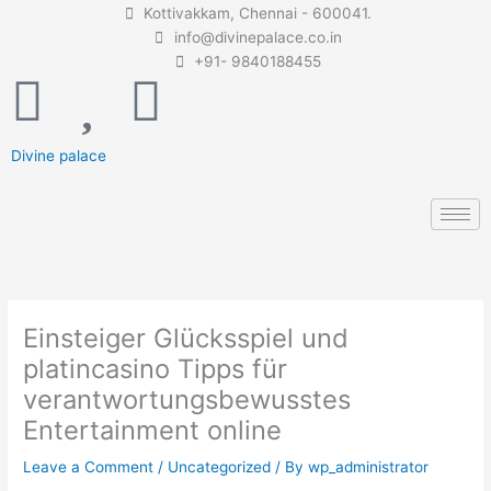
Skip
Kottivakkam, Chennai - 600041.
to
info@divinepalace.co.in
content
+91- 9840188455
U
H
S
s
e
h
Divine palace
e
a
o
r
r
p
-
t
p
Einsteiger Glücksspiel und
t
i
platincasino Tipps für
verantwortungsbewusstes
i
n
Entertainment online
e
g
Leave a Comment
/
Uncategorized
/ By
wp_administrator