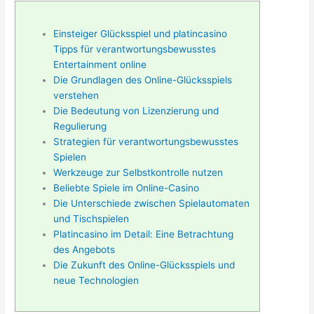
-
Einsteiger Glücksspiel und platincasino
Tipps für verantwortungsbewusstes
c
Entertainment online
Die Grundlagen des Online-Glücksspiels
a
verstehen
Die Bedeutung von Lizenzierung und
r
Regulierung
Strategien für verantwortungsbewusstes
t
Spielen
Werkzeuge zur Selbstkontrolle nutzen
Beliebte Spiele im Online-Casino
Die Unterschiede zwischen Spielautomaten
und Tischspielen
Platincasino im Detail: Eine Betrachtung
des Angebots
Die Zukunft des Online-Glücksspiels und
neue Technologien