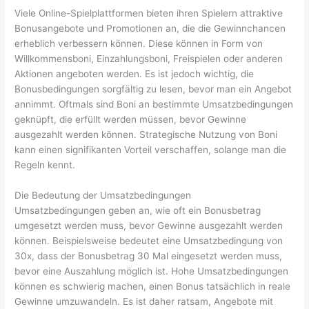
Viele Online-Spielplattformen bieten ihren Spielern attraktive
Bonusangebote und Promotionen an, die die Gewinnchancen
erheblich verbessern können. Diese können in Form von
Willkommensboni, Einzahlungsboni, Freispielen oder anderen
Aktionen angeboten werden. Es ist jedoch wichtig, die
Bonusbedingungen sorgfältig zu lesen, bevor man ein Angebot
annimmt. Oftmals sind Boni an bestimmte Umsatzbedingungen
geknüpft, die erfüllt werden müssen, bevor Gewinne
ausgezahlt werden können. Strategische Nutzung von Boni
kann einen signifikanten Vorteil verschaffen, solange man die
Regeln kennt.
Die Bedeutung der Umsatzbedingungen
Umsatzbedingungen geben an, wie oft ein Bonusbetrag
umgesetzt werden muss, bevor Gewinne ausgezahlt werden
können. Beispielsweise bedeutet eine Umsatzbedingung von
30x, dass der Bonusbetrag 30 Mal eingesetzt werden muss,
bevor eine Auszahlung möglich ist. Hohe Umsatzbedingungen
können es schwierig machen, einen Bonus tatsächlich in reale
Gewinne umzuwandeln. Es ist daher ratsam, Angebote mit