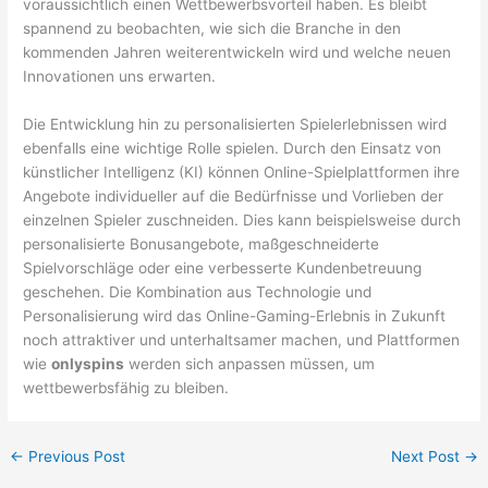
voraussichtlich einen Wettbewerbsvorteil haben. Es bleibt
spannend zu beobachten, wie sich die Branche in den
kommenden Jahren weiterentwickeln wird und welche neuen
Innovationen uns erwarten.
Die Entwicklung hin zu personalisierten Spielerlebnissen wird
ebenfalls eine wichtige Rolle spielen. Durch den Einsatz von
künstlicher Intelligenz (KI) können Online-Spielplattformen ihre
Angebote individueller auf die Bedürfnisse und Vorlieben der
einzelnen Spieler zuschneiden. Dies kann beispielsweise durch
personalisierte Bonusangebote, maßgeschneiderte
Spielvorschläge oder eine verbesserte Kundenbetreuung
geschehen. Die Kombination aus Technologie und
Personalisierung wird das Online-Gaming-Erlebnis in Zukunft
noch attraktiver und unterhaltsamer machen, und Plattformen
wie
onlyspins
werden sich anpassen müssen, um
wettbewerbsfähig zu bleiben.
←
Previous Post
Next Post
→