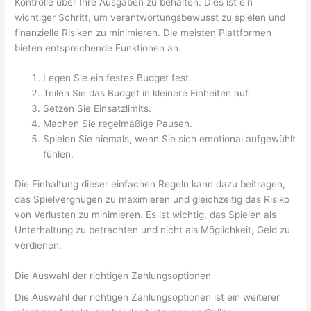
Kontrolle über Ihre Ausgaben zu behalten. Dies ist ein
wichtiger Schritt, um verantwortungsbewusst zu spielen und
finanzielle Risiken zu minimieren. Die meisten Plattformen
bieten entsprechende Funktionen an.
Legen Sie ein festes Budget fest.
Teilen Sie das Budget in kleinere Einheiten auf.
Setzen Sie Einsatzlimits.
Machen Sie regelmäßige Pausen.
Spielen Sie niemals, wenn Sie sich emotional aufgewühlt
fühlen.
Die Einhaltung dieser einfachen Regeln kann dazu beitragen,
das Spielvergnügen zu maximieren und gleichzeitig das Risiko
von Verlusten zu minimieren. Es ist wichtig, das Spielen als
Unterhaltung zu betrachten und nicht als Möglichkeit, Geld zu
verdienen.
Die Auswahl der richtigen Zahlungsoptionen
Die Auswahl der richtigen Zahlungsoptionen ist ein weiterer