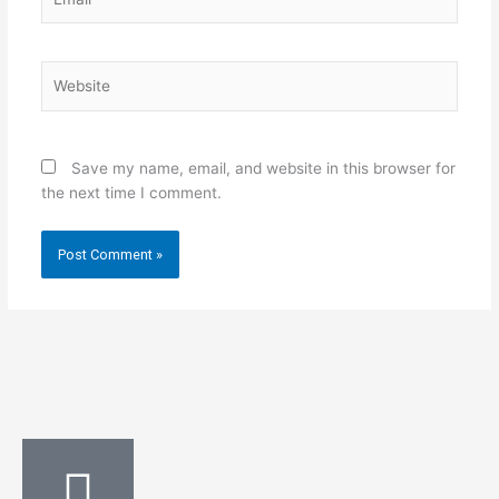
Website
Save my name, email, and website in this browser for
the next time I comment.