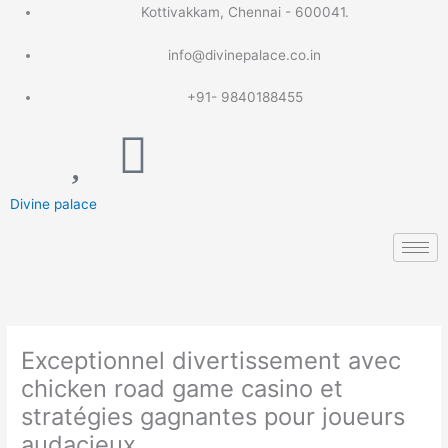
Skip
Kottivakkam, Chennai - 600041.
to
content
info@divinepalace.co.in
+91- 9840188455
U
H
S
s
e
h
Divine palace
e
a
o
r
r
p
-
t
p
Exceptionnel divertissement avec
t
i
chicken road game casino et
stratégies gagnantes pour joueurs
audacieux