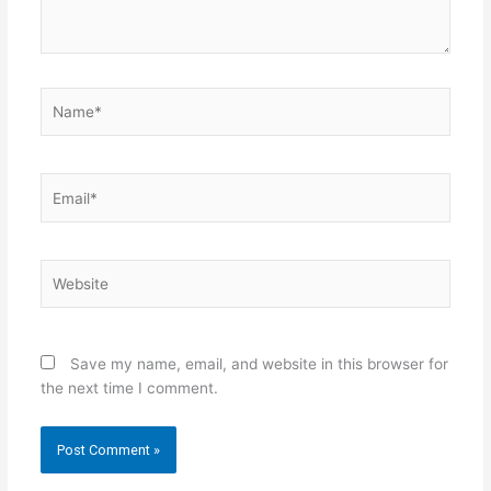
Name*
Email*
Website
Save my name, email, and website in this browser for
the next time I comment.