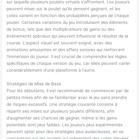
sur laquelle plusieurs poulets virtuels s'affrontent. Les joueurs
peuvent miser sur le poulet qu'ils pensent gagnant, et les
cotes varient en fonction des probabilités perçues de chaque
poulet. Certaines variations du jeu introduisent des éléments
de bonus, tels que des multiplicateurs de gains ou des
événements spéciaux qui peuvent influencer le résultat de la
course. L'aspect visuel est souvent soigné, avec des
animations amusantes et des effets sonores qui renforcent
l'immersion du joueur. Il est crucial de comprendre les règles
spécifiques de chaque version du jeu, car elles peuvent varier
considérablement d'une plateforme à l'autre.
Stratégies de Mise de Base
Pour les débutants, il est recommandé de commencer par de
petites mises afin de se familiariser avec le jeu sans prendre
de risques excessifs. Une stratégie courante consiste à
répartir ses mises sur plusieurs poulets différents, afin
d'augmenter ses chances de gagner, même si les gains
potentiels sont plus faibles. Les joueurs plus expérimentés
peuvent opter pour des stratégies plus audacieuses, en se
concentrant sur les poulets qui présentent des cotes élevées,