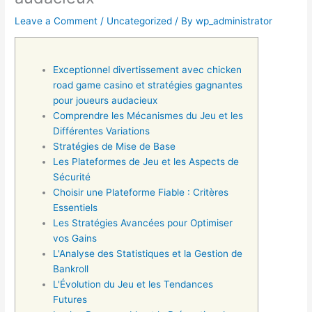
i
n
Leave a Comment
/
Uncategorized
/ By
wp_administrator
e
g
-
Exceptionnel divertissement avec chicken
road game casino et stratégies gagnantes
c
pour joueurs audacieux
Comprendre les Mécanismes du Jeu et les
a
Différentes Variations
Stratégies de Mise de Base
Les Plateformes de Jeu et les Aspects de
r
Sécurité
Choisir une Plateforme Fiable : Critères
t
Essentiels
Les Stratégies Avancées pour Optimiser
vos Gains
L'Analyse des Statistiques et la Gestion de
Bankroll
L'Évolution du Jeu et les Tendances
Futures