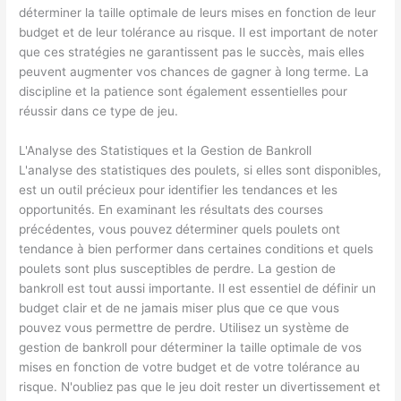
déterminer la taille optimale de leurs mises en fonction de leur
budget et de leur tolérance au risque. Il est important de noter
que ces stratégies ne garantissent pas le succès, mais elles
peuvent augmenter vos chances de gagner à long terme. La
discipline et la patience sont également essentielles pour
réussir dans ce type de jeu.
L'Analyse des Statistiques et la Gestion de Bankroll
L'analyse des statistiques des poulets, si elles sont disponibles,
est un outil précieux pour identifier les tendances et les
opportunités. En examinant les résultats des courses
précédentes, vous pouvez déterminer quels poulets ont
tendance à bien performer dans certaines conditions et quels
poulets sont plus susceptibles de perdre. La gestion de
bankroll est tout aussi importante. Il est essentiel de définir un
budget clair et de ne jamais miser plus que ce que vous
pouvez vous permettre de perdre. Utilisez un système de
gestion de bankroll pour déterminer la taille optimale de vos
mises en fonction de votre budget et de votre tolérance au
risque. N'oubliez pas que le jeu doit rester un divertissement et