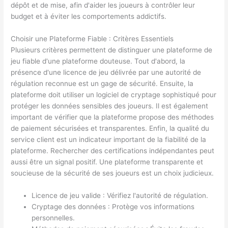
dépôt et de mise, afin d'aider les joueurs à contrôler leur
budget et à éviter les comportements addictifs.
Choisir une Plateforme Fiable : Critères Essentiels
Plusieurs critères permettent de distinguer une plateforme de
jeu fiable d'une plateforme douteuse. Tout d'abord, la
présence d'une licence de jeu délivrée par une autorité de
régulation reconnue est un gage de sécurité. Ensuite, la
plateforme doit utiliser un logiciel de cryptage sophistiqué pour
protéger les données sensibles des joueurs. Il est également
important de vérifier que la plateforme propose des méthodes
de paiement sécurisées et transparentes. Enfin, la qualité du
service client est un indicateur important de la fiabilité de la
plateforme. Rechercher des certifications indépendantes peut
aussi être un signal positif. Une plateforme transparente et
soucieuse de la sécurité de ses joueurs est un choix judicieux.
Licence de jeu valide : Vérifiez l'autorité de régulation.
Cryptage des données : Protège vos informations
personnelles.