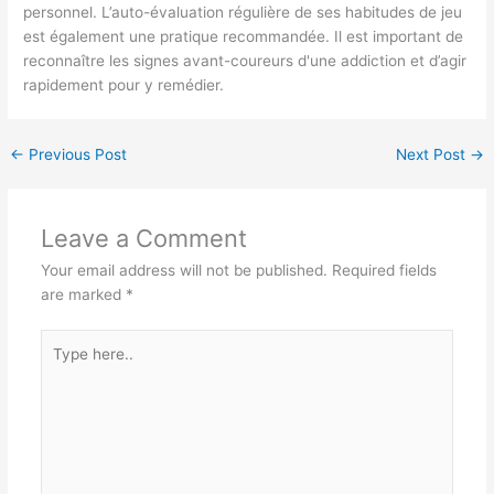
personnel. L’auto-évaluation régulière de ses habitudes de jeu
est également une pratique recommandée. Il est important de
reconnaître les signes avant-coureurs d'une addiction et d’agir
rapidement pour y remédier.
←
Previous Post
Next Post
→
Leave a Comment
Your email address will not be published.
Required fields
are marked
*
Type
here..