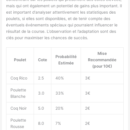
mais qui ont également un potentiel de gains plus important. Il
est important d'analyser attentivement les statistiques des
poulets, si elles sont disponibles, et de tenir compte des
éventuels événements spéciaux qui pourraient influencer le
résultat de la course. L’observation et l’adaptation sont des
clés pour maximiser les chances de succès.
Mise
Probabilité
Poulet
Cote
Recommandée
Estimée
(pour 10€)
Coq Rico
2.5
40%
3€
Poulette
3.0
33%
3€
Blanche
Coq Noir
5.0
20%
2€
Poulette
8.0
7%
2€
Rousse