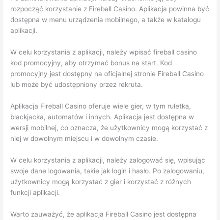
rozpocząć korzystanie z Fireball Casino. Aplikacja powinna być
dostępna w menu urządzenia mobilnego, a także w katalogu
aplikacji.
W celu korzystania z aplikacji, należy wpisać fireball casino
kod promocyjny, aby otrzymać bonus na start. Kod
promocyjny jest dostępny na oficjalnej stronie Fireball Casino
lub może być udostępniony przez rekruta.
Aplikacja Fireball Casino oferuje wiele gier, w tym ruletka,
blackjacka, automatów i innych. Aplikacja jest dostępna w
wersji mobilnej, co oznacza, że użytkownicy mogą korzystać z
niej w dowolnym miejscu i w dowolnym czasie.
W celu korzystania z aplikacji, należy zalogować się, wpisując
swoje dane logowania, takie jak login i hasło. Po zalogowaniu,
użytkownicy mogą korzystać z gier i korzystać z różnych
funkcji aplikacji.
Warto zauważyć, że aplikacja Fireball Casino jest dostępna