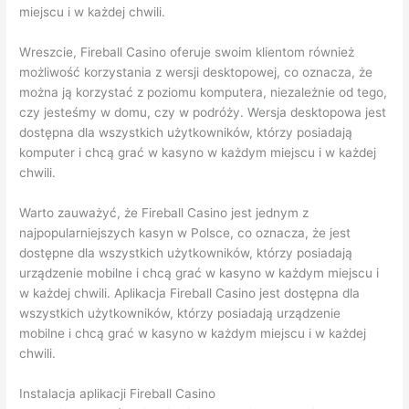
miejscu i w każdej chwili.
Wreszcie, Fireball Casino oferuje swoim klientom również
możliwość korzystania z wersji desktopowej, co oznacza, że
można ją korzystać z poziomu komputera, niezależnie od tego,
czy jesteśmy w domu, czy w podróży. Wersja desktopowa jest
dostępna dla wszystkich użytkowników, którzy posiadają
komputer i chcą grać w kasyno w każdym miejscu i w każdej
chwili.
Warto zauważyć, że Fireball Casino jest jednym z
najpopularniejszych kasyn w Polsce, co oznacza, że jest
dostępne dla wszystkich użytkowników, którzy posiadają
urządzenie mobilne i chcą grać w kasyno w każdym miejscu i
w każdej chwili. Aplikacja Fireball Casino jest dostępna dla
wszystkich użytkowników, którzy posiadają urządzenie
mobilne i chcą grać w kasyno w każdym miejscu i w każdej
chwili.
Instalacja aplikacji Fireball Casino