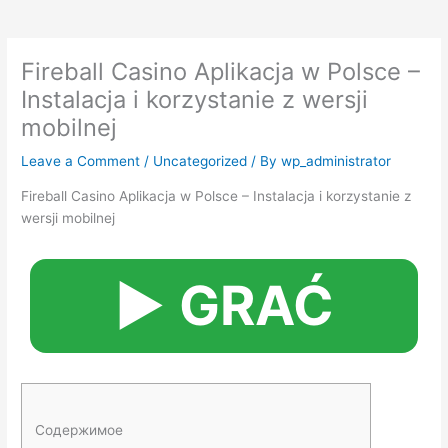
i
n
e
g
Fireball Casino Aplikacja w Polsce –
-
Instalacja i korzystanie z wersji
mobilnej
c
Leave a Comment
/
Uncategorized
/ By
wp_administrator
a
Fireball Casino Aplikacja w Polsce – Instalacja i korzystanie z
wersji mobilnej
r
▶️ GRAĆ
t
Содержимое