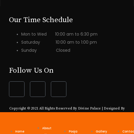
Our Time Schedule
Mon to Wed 10:00 am to 6:30 pm
Saturday 10:00 am to 1:00 pm
Sunday Closed
Follow Us On
F
T
Y
a
w
o
Copyright © 2021 All Rights Reserved By Divine Palace | Designed By
c
i
u
Web Trenz Technologies
e
t
t
About
Home
Pooja
Gallery
Contac