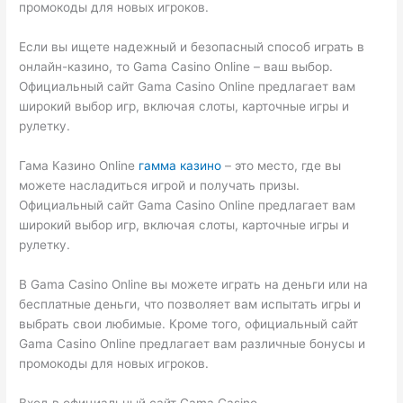
промокоды для новых игроков.
Если вы ищете надежный и безопасный способ играть в
онлайн-казино, то Gama Casino Online – ваш выбор.
Официальный сайт Gama Casino Online предлагает вам
широкий выбор игр, включая слоты, карточные игры и
рулетку.
Гама Казино Online
гамма казино
– это место, где вы
можете насладиться игрой и получать призы.
Официальный сайт Gama Casino Online предлагает вам
широкий выбор игр, включая слоты, карточные игры и
рулетку.
В Gama Casino Online вы можете играть на деньги или на
бесплатные деньги, что позволяет вам испытать игры и
выбрать свои любимые. Кроме того, официальный сайт
Gama Casino Online предлагает вам различные бонусы и
промокоды для новых игроков.
Вход в официальный сайт Gama Casino