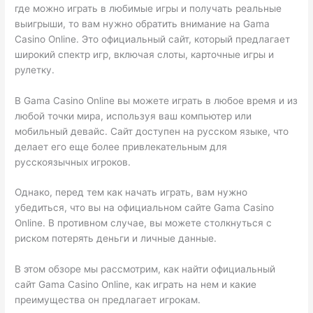
где можно играть в любимые игры и получать реальные
выигрыши, то вам нужно обратить внимание на Gama
Casino Online. Это официальный сайт, который предлагает
широкий спектр игр, включая слоты, карточные игры и
рулетку.
В Gama Casino Online вы можете играть в любое время и из
любой точки мира, используя ваш компьютер или
мобильный девайс. Сайт доступен на русском языке, что
делает его еще более привлекательным для
русскоязычных игроков.
Однако, перед тем как начать играть, вам нужно
убедиться, что вы на официальном сайте Gama Casino
Online. В противном случае, вы можете столкнуться с
риском потерять деньги и личные данные.
В этом обзоре мы рассмотрим, как найти официальный
сайт Gama Casino Online, как играть на нем и какие
преимущества он предлагает игрокам.