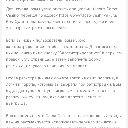
Для начала, вам нужно открыть официальный сайт Gama
Casino, перейдя по адресу https://www.tcso-veshnyaki.ru/ .
Вам будет предложено ввести логин и пароль, если вы
уже зарегистрированы на сайте.
Если вы новый пользователь, вам нужно
зарегистрироваться, чтобы начать играть. Для этого вам
нужно кликнуть на кнопку “Зарегистрироваться” в верхнем
правом углу страницы, а затем заполнить форму
регистрации, указав свои личные данные.
После регистрации вы сможете войти на сайт, используя
логин и пароль, которые вы выбрали при регистрации. Вам
будет доступен доступ к игровым автоматам, а также к
различным функциям, включая депозит и снятие
выигрыша.
Важно помнить, что Gama Casino – это официальный сайт, и
вам не рекомендуется использовать зеркало или любые