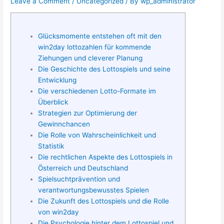
Leave a Comment
/
Uncategorized
/ By
wp_administrator
Glücksmomente entstehen oft mit den
win2day lottozahlen für kommende
Ziehungen und cleverer Planung
Die Geschichte des Lottospiels und seine
Entwicklung
Die verschiedenen Lotto-Formate im
Überblick
Strategien zur Optimierung der
Gewinnchancen
Die Rolle von Wahrscheinlichkeit und
Statistik
Die rechtlichen Aspekte des Lottospiels in
Österreich und Deutschland
Spielsuchtprävention und
verantwortungsbewusstes Spielen
Die Zukunft des Lottospiels und die Rolle
von win2day
Die Psychologie hinter dem Lottospiel und