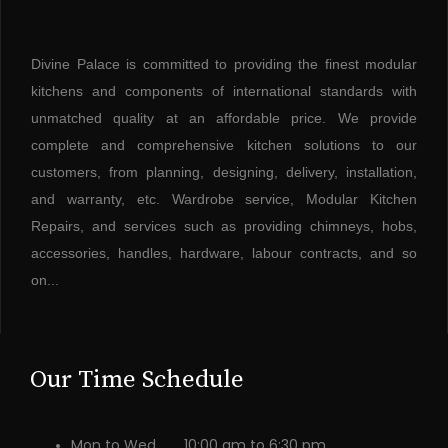
Divine Palace is committed to providing the finest modular
kitchens and components of international standards with
unmatched quality at an affordable price. We provide
complete and comprehensive kitchen solutions to our
customers, from planning, designing, delivery, installation,
and warranty, etc. Wardrobe service, Modular Kitchen
Repairs, and services such as providing chimneys, hobs,
accessories, handles, hardware, labour contracts, and so
on...
Our Time Schedule
Mon to Wed 10:00 am to 6:30 pm