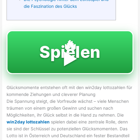
die Faszination des Glücks
🔥
Spielen
▶️
Glücksmomente entstehen oft mit den win2day lottozahlen für
kommende Ziehungen und cleverer Planung
Die Spannung steigt, die Vorfreude wächst – viele Menschen
träumen von einem großen Gewinn und suchen nach
Möglichkeiten, ihr Glück selbst in die Hand zu nehmen. Die
win2day lottozahlen
spielen dabei eine zentrale Rolle, denn
sie sind der Schlüssel zu potenziellen Glücksmomenten. Das
Lotto ist in Österreich und Deutschland ein fester Bestandteil