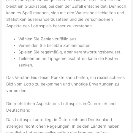
bleibt ein Glücksspiel, bei dem der Zufall entscheidet. Dennoch
kann es Spaß machen, sich mit den Wahrscheinlichkeiten und
Statistiken auseinanderzusetzen und die verschiedenen
Aspekte des Lottospiels besser zu verstehen.
Wählen Sie Zahlen zufällig aus.
Vermeiden Sie beliebte Zahlenmuster.
Spielen Sie regelmäßig, aber verantwortungsbewusst.
Teilnehmen an Tippgemeinschaften kann die Kosten
senken.
Das Verständnis dieser Punkte kann helfen, ein realistischeres
Bild vom Lotto zu bekommen und unnötige Erwartungen zu
vermeiden.
Die rechtlichen Aspekte des Lottospiels in Österreich und
Deutschland
Das Lottospiel unterliegt in Österreich und Deutschland
strengen rechtlichen Regelungen. In beiden Ländern haben
staatliche Lotteriegesellschaften das Monopol auf die