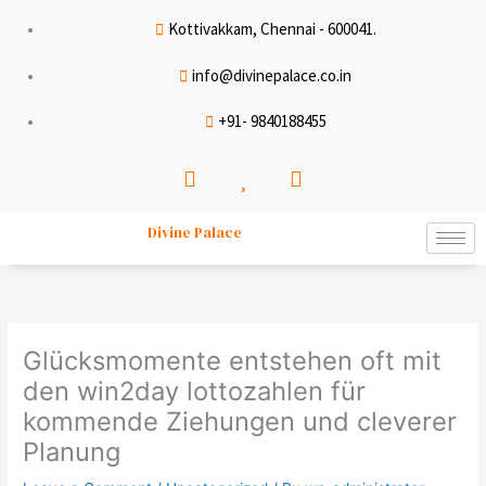
Skip
Kottivakkam, Chennai - 600041.
to
content
info@divinepalace.co.in
+91- 9840188455
U
H
S
s
e
h
e
a
o
r
r
p
Divine Palace
-
t
p
t
i
i
n
e
g
-
Glücksmomente entstehen oft mit
c
a
den win2day lottozahlen für
r
kommende Ziehungen und cleverer
t
Planung