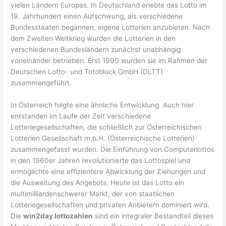
vielen Ländern Europas. In Deutschland erlebte das Lotto im
19. Jahrhundert einen Aufschwung, als verschiedene
Bundesstaaten begannen, eigene Lotterien anzubieten. Nach
dem Zweiten Weltkrieg wurden die Lotterien in den
verschiedenen Bundesländern zunächst unabhängig
voneinander betrieben. Erst 1990 wurden sie im Rahmen der
Deutschen Lotto- und Totoblock GmbH (DLTT)
zusammengeführt.
In Österreich folgte eine ähnliche Entwicklung. Auch hier
entstanden im Laufe der Zeit verschiedene
Lotteriegesellschaften, die schließlich zur Österreichischen
Lotterien Gesellschaft m.b.H. (Österreichische Lotterien)
zusammengefasst wurden. Die Einführung von Computerlottos
in den 1960er Jahren revolutionierte das Lottospiel und
ermöglichte eine effizientere Abwicklung der Ziehungen und
die Ausweitung des Angebots. Heute ist das Lotto ein
multimilliardenschwerer Markt, der von staatlichen
Lotteriegesellschaften und privaten Anbietern dominiert wird.
Die
win2day lottozahlen
sind ein integraler Bestandteil dieses