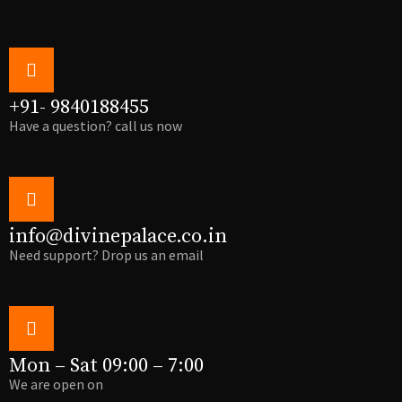
+91- 9840188455
Have a question? call us now
info@divinepalace.co.in
Need support? Drop us an email
Mon – Sat 09:00 – 7:00
We are open on