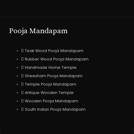
Pooja Mandapam
Teak Wood Pooja Mandapam
Rubber Wood Pooja Mandapam
Handmade Home Temple
Sheesham Pooja Mandapam
Temple Pooja Mandapam
Antique Wooden Temple
Wooden Pooja Mandapam
South Indian Pooja Mandapam