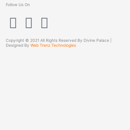
Follow Us On
F
T
Y
a
w
o
Copyright © 2021 All Rights Reserved By Divine Palace |
Designed By
Web Trenz Technologies
c
i
u
e
t
t
b
t
u
o
e
b
o
r
e
k