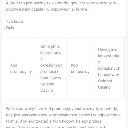
4. Kod ten jest ważny tylko wtedy, gdy jest wprowadzony w
odpowiednim czasie i w odpowiedniej formie.
Typ kodu
Opis
Umiejętnie
Umiejętnie
korzystania
korzystania
z
z
Kod
określonych
Kod
określonych
promocyjny
promocji i
bonusowy
bonusów w
bonusów w
Goldbet
Goldbet
Casino
Casino
Warto zauważyć, że kod promocyjny jest ważny tylko wtedy,
gdy jest wprowadzony w odpowiednim czasie i w odpowiedniej
formie. Aby skorzystać z tych kodów, należy przede
wszystkim zapoznać się z zasadami korzystania z nich.