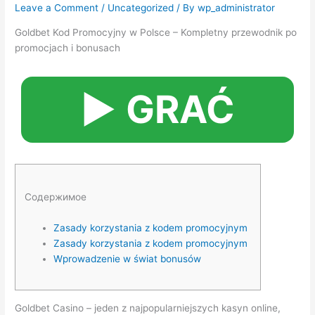
i
n
Leave a Comment
/
Uncategorized
/ By
wp_administrator
e
g
Goldbet Kod Promocyjny w Polsce – Kompletny przewodnik po
promocjach i bonusach
-
▶️ GRAĆ
c
a
r
Содержимое
t
Zasady korzystania z kodem promocyjnym
Zasady korzystania z kodem promocyjnym
Wprowadzenie w świat bonusów
Goldbet Casino – jeden z najpopularniejszych kasyn online,