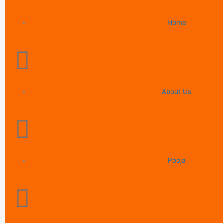
Home
About Us
Pooja