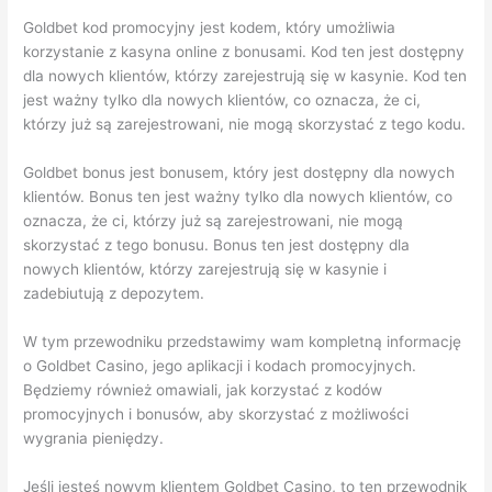
Goldbet kod promocyjny jest kodem, który umożliwia
korzystanie z kasyna online z bonusami. Kod ten jest dostępny
dla nowych klientów, którzy zarejestrują się w kasynie. Kod ten
jest ważny tylko dla nowych klientów, co oznacza, że ci,
którzy już są zarejestrowani, nie mogą skorzystać z tego kodu.
Goldbet bonus jest bonusem, który jest dostępny dla nowych
klientów. Bonus ten jest ważny tylko dla nowych klientów, co
oznacza, że ci, którzy już są zarejestrowani, nie mogą
skorzystać z tego bonusu. Bonus ten jest dostępny dla
nowych klientów, którzy zarejestrują się w kasynie i
zadebiutują z depozytem.
W tym przewodniku przedstawimy wam kompletną informację
o Goldbet Casino, jego aplikacji i kodach promocyjnych.
Będziemy również omawiali, jak korzystać z kodów
promocyjnych i bonusów, aby skorzystać z możliwości
wygrania pieniędzy.
Jeśli jesteś nowym klientem Goldbet Casino, to ten przewodnik