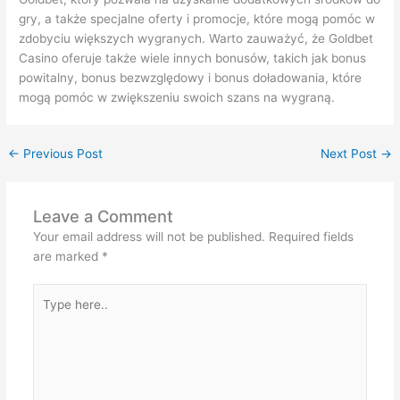
gry, a także specjalne oferty i promocje, które mogą pomóc w
zdobyciu większych wygranych. Warto zauważyć, że Goldbet
Casino oferuje także wiele innych bonusów, takich jak bonus
powitalny, bonus bezwzględowy i bonus doładowania, które
mogą pomóc w zwiększeniu swoich szans na wygraną.
←
Previous Post
Next Post
→
Leave a Comment
Your email address will not be published.
Required fields
are marked
*
Type
here..