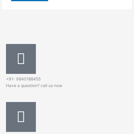
+91- 9840188455
Have a question? call us now