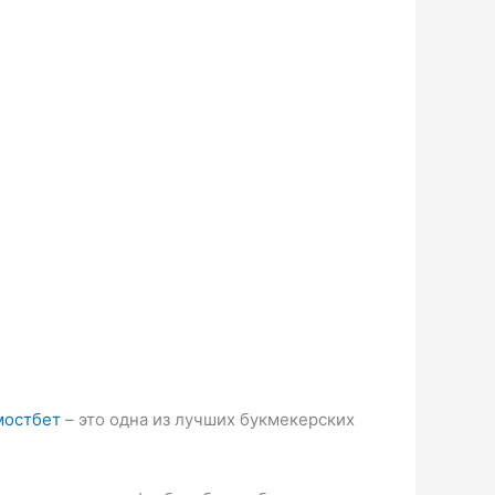
c
a
r
t
мостбет
– это одна из лучших букмекерских