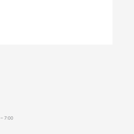
 – 7:00