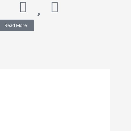
U
H
S
s
e
h
Read More
e
a
o
r
r
p
-
t
p
t
i
i
n
e
g
-