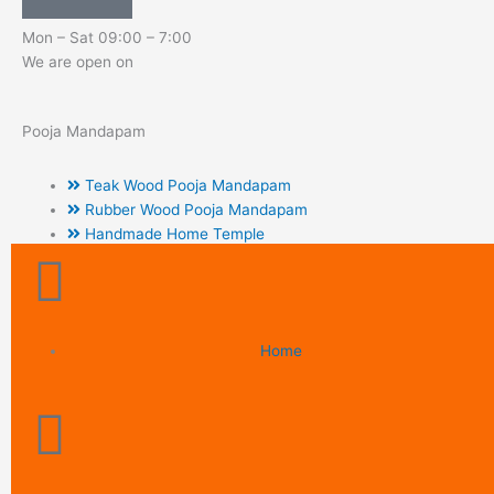
Mon – Sat 09:00 – 7:00
We are open on
Pooja Mandapam
Teak Wood Pooja Mandapam
Rubber Wood Pooja Mandapam
Handmade Home Temple
Sheesham Pooja Mandapam
Temple Pooja Mandapam
Antique Wooden Temple
Wooden Pooja Mandapam
Home
South Indian Pooja Mandapam
Divine Palace is committed to providing the finest modular
kitchens and components of international standards with