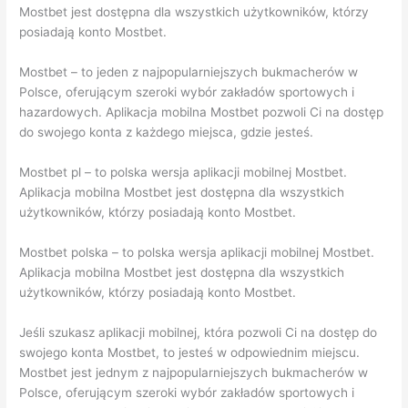
Mostbet jest dostępna dla wszystkich użytkowników, którzy
posiadają konto Mostbet.
Mostbet – to jeden z najpopularniejszych bukmacherów w
Polsce, oferującym szeroki wybór zakładów sportowych i
hazardowych. Aplikacja mobilna Mostbet pozwoli Ci na dostęp
do swojego konta z każdego miejsca, gdzie jesteś.
Mostbet pl – to polska wersja aplikacji mobilnej Mostbet.
Aplikacja mobilna Mostbet jest dostępna dla wszystkich
użytkowników, którzy posiadają konto Mostbet.
Mostbet polska – to polska wersja aplikacji mobilnej Mostbet.
Aplikacja mobilna Mostbet jest dostępna dla wszystkich
użytkowników, którzy posiadają konto Mostbet.
Jeśli szukasz aplikacji mobilnej, która pozwoli Ci na dostęp do
swojego konta Mostbet, to jesteś w odpowiednim miejscu.
Mostbet jest jednym z najpopularniejszych bukmacherów w
Polsce, oferującym szeroki wybór zakładów sportowych i