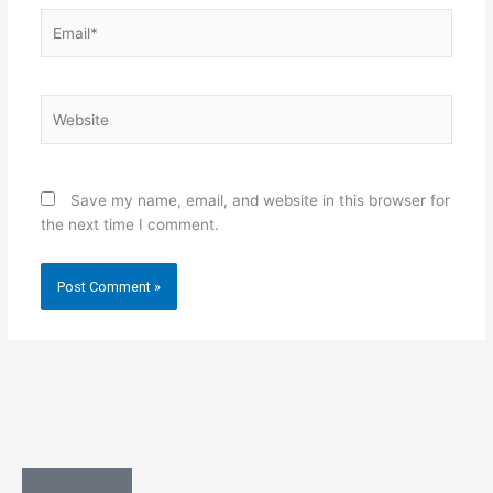
Email*
Website
Save my name, email, and website in this browser for
the next time I comment.