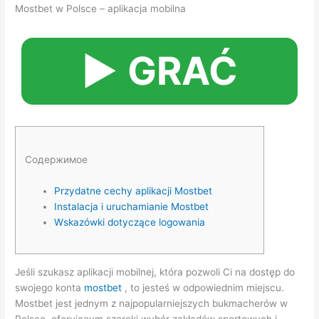
Mostbet w Polsce – aplikacja mobilna
▶️ GRAĆ
Содержимое
Przydatne cechy aplikacji Mostbet
Instalacja i uruchamianie Mostbet
Wskazówki dotyczące logowania
Jeśli szukasz aplikacji mobilnej, która pozwoli Ci na dostęp do
swojego konta
mostbet
, to jesteś w odpowiednim miejscu.
Mostbet jest jednym z najpopularniejszych bukmacherów w
Polsce, oferującym szeroki wybór zakładów sportowych i