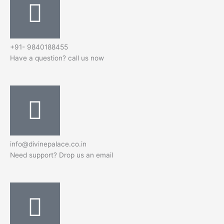
+91- 9840188455
Have a question? call us now
info@divinepalace.co.in
Need support? Drop us an email