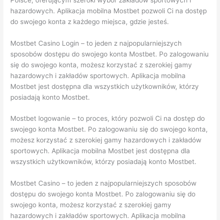
hazardowych. Aplikacja mobilna Mostbet pozwoli Ci na dostęp
do swojego konta z każdego miejsca, gdzie jesteś.
Mostbet Casino Login – to jeden z najpopularniejszych
sposobów dostępu do swojego konta Mostbet. Po zalogowaniu
się do swojego konta, możesz korzystać z szerokiej gamy
hazardowych i zakładów sportowych. Aplikacja mobilna
Mostbet jest dostępna dla wszystkich użytkowników, którzy
posiadają konto Mostbet.
Mostbet logowanie – to proces, który pozwoli Ci na dostęp do
swojego konta Mostbet. Po zalogowaniu się do swojego konta,
możesz korzystać z szerokiej gamy hazardowych i zakładów
sportowych. Aplikacja mobilna Mostbet jest dostępna dla
wszystkich użytkowników, którzy posiadają konto Mostbet.
Mostbet Casino – to jeden z najpopularniejszych sposobów
dostępu do swojego konta Mostbet. Po zalogowaniu się do
swojego konta, możesz korzystać z szerokiej gamy
hazardowych i zakładów sportowych. Aplikacja mobilna