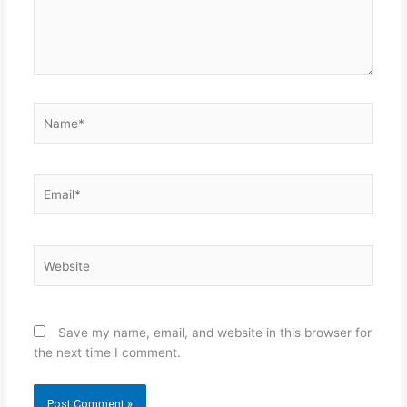
Name*
Email*
Website
Save my name, email, and website in this browser for
the next time I comment.