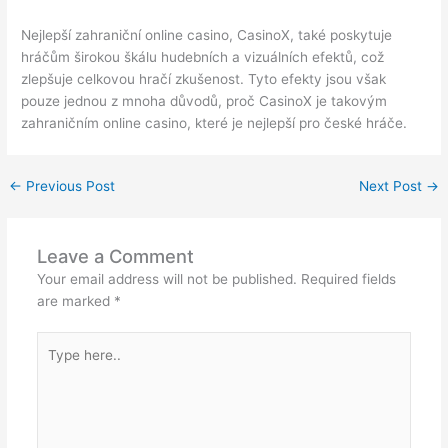
Nejlepší zahraniční online casino, CasinoX, také poskytuje
hráčům širokou škálu hudebních a vizuálních efektů, což
zlepšuje celkovou hračí zkušenost. Tyto efekty jsou však
pouze jednou z mnoha důvodů, proč CasinoX je takovým
zahraničním online casino, které je nejlepší pro české hráče.
←
Previous Post
Next Post
→
Leave a Comment
Your email address will not be published.
Required fields
are marked
*
Type
here..