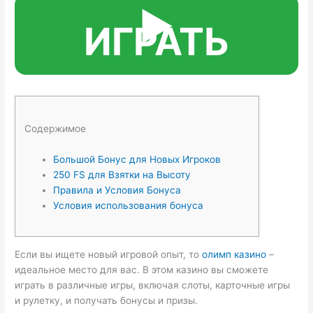
▶️
ИГРАТЬ
Содержимое
Большой Бонус для Новых Игроков
250 FS для Взятки на Высоту
Правила и Условия Бонуса
Условия использования бонуса
Если вы ищете новый игровой опыт, то
олимп казино
–
идеальное место для вас. В этом казино вы сможете
играть в различные игры, включая слоты, карточные игры
и рулетку, и получать бонусы и призы.