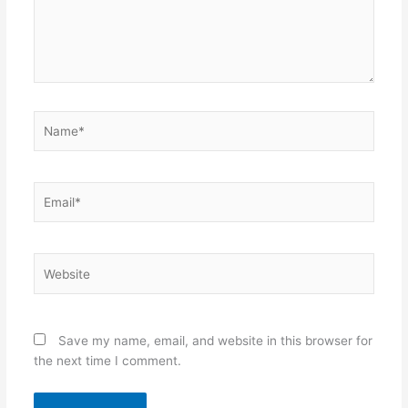
Name*
Email*
Website
Save my name, email, and website in this browser for
the next time I comment.