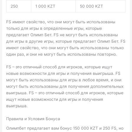
250
1 000 KZT
50 000 KZT
FS имеют свойство, что они могут быть использованы
только для игры в определенные игры, которые
предлагает Олимп Бет. FS не могут быть использованы
для игры в другие игры, которые предлагает Олимп Бет. FS
имеют свойство, что они могут быть использованы только
один раз, и они не могут быть использованы повторно.
FS – это отличный способ для игроков, которые ищут
новые возможности для игры и получения выигрыша. FS
могут быть использованы для игры в любое время, и они
могут быть использованы для получения дополнительных
выигрыша. FS – это отличный способ для игроков, которые
ищут новые возможности для игры и получения
выигрыша.
Правила и Условия Бонуса
Олимпбет предлагает вам бонус 150 000 KZT и 250 FS, но