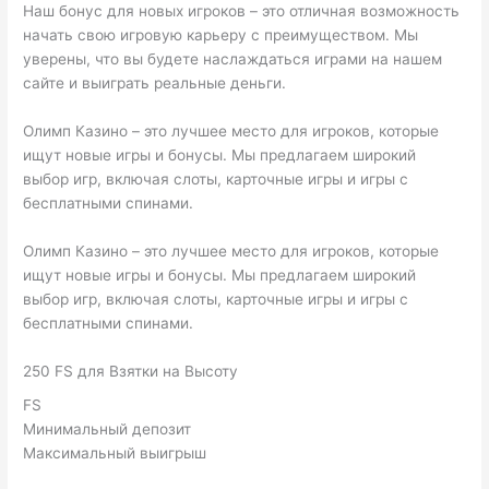
Наш бонус для новых игроков – это отличная возможность
начать свою игровую карьеру с преимуществом. Мы
уверены, что вы будете наслаждаться играми на нашем
сайте и выиграть реальные деньги.
Олимп Казино – это лучшее место для игроков, которые
ищут новые игры и бонусы. Мы предлагаем широкий
выбор игр, включая слоты, карточные игры и игры с
бесплатными спинами.
Олимп Казино – это лучшее место для игроков, которые
ищут новые игры и бонусы. Мы предлагаем широкий
выбор игр, включая слоты, карточные игры и игры с
бесплатными спинами.
250 FS для Взятки на Высоту
FS
Минимальный депозит
Максимальный выигрыш