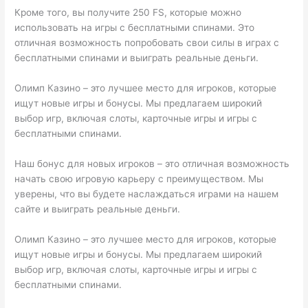
Кроме того, вы получите 250 FS, которые можно
использовать на игры с бесплатными спинами. Это
отличная возможность попробовать свои силы в играх с
бесплатными спинами и выиграть реальные деньги.
Олимп Казино – это лучшее место для игроков, которые
ищут новые игры и бонусы. Мы предлагаем широкий
выбор игр, включая слоты, карточные игры и игры с
бесплатными спинами.
Наш бонус для новых игроков – это отличная возможность
начать свою игровую карьеру с преимуществом. Мы
уверены, что вы будете наслаждаться играми на нашем
сайте и выиграть реальные деньги.
Олимп Казино – это лучшее место для игроков, которые
ищут новые игры и бонусы. Мы предлагаем широкий
выбор игр, включая слоты, карточные игры и игры с
бесплатными спинами.