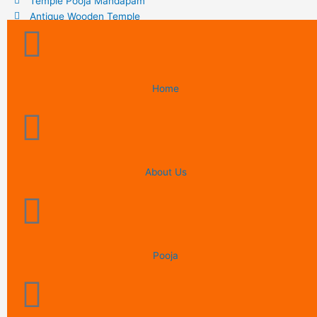
Temple Pooja Mandapam
Antique Wooden Temple
Wooden Pooja Mandapam
South Indian Pooja Mandapam
Home
Divine Palace is committed to providing the finest modular
kitchens and components of international standards with
unmatched quality at an affordable price. We provide complete
and comprehensive kitchen solutions to our customers, from
planning, designing, delivery, installation, and warranty, etc.
Wardrobe service, Modular Kitchen Repairs, and services such
About Us
as providing chimneys, hobs, accessories, handles, hardware,
labour contracts, and so on...
Our Time Schedule
Pooja
Mon to Wed 10:00 am to 6:30 pm
Saturday 10:00 am to 1:00 pm
Sunday Closed
Follow Us On