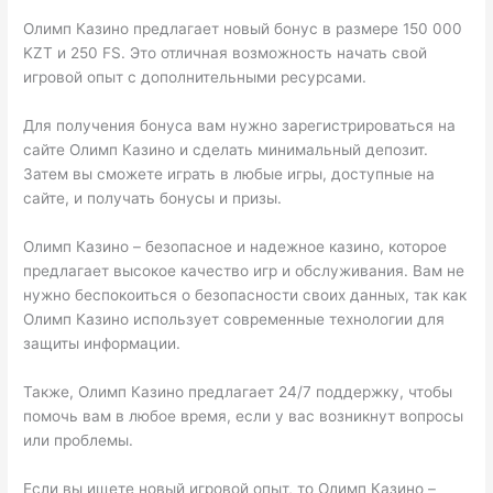
Олимп Казино предлагает новый бонус в размере 150 000
KZT и 250 FS. Это отличная возможность начать свой
игровой опыт с дополнительными ресурсами.
Для получения бонуса вам нужно зарегистрироваться на
сайте Олимп Казино и сделать минимальный депозит.
Затем вы сможете играть в любые игры, доступные на
сайте, и получать бонусы и призы.
Олимп Казино – безопасное и надежное казино, которое
предлагает высокое качество игр и обслуживания. Вам не
нужно беспокоиться о безопасности своих данных, так как
Олимп Казино использует современные технологии для
защиты информации.
Также, Олимп Казино предлагает 24/7 поддержку, чтобы
помочь вам в любое время, если у вас возникнут вопросы
или проблемы.
Если вы ищете новый игровой опыт, то Олимп Казино –