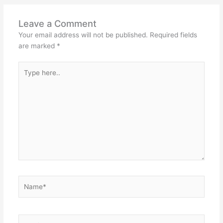
Leave a Comment
Your email address will not be published.
Required fields
are marked
*
Type
here..
Name*
Email*