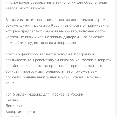
и используют современные технологии для обеспечения
безопасности игроков.
Вторым важным фактором является ассортимент игр. Мы
рекомендуем игрокам из России выбирать онлайн-казино,
которые предлагают широкий выбор игр, включая слоты,
карточные игры и игры с живым дилером. Это поможет
вам найти игру, которая вам понравится.
Третьим фактором является бонусы и программы
лояльности. Мы рекомендуем игрокам из России выбирать
онлайн-казино, которые предлагают привлекательные
бонусы и программы лояльности. Это поможет вам
получить больше выигрышей и улучшить ваш игровой
опыт.
Топ 5 онлайн-казино для игроков из России
Казино
Лицензия
Ассортимент игр