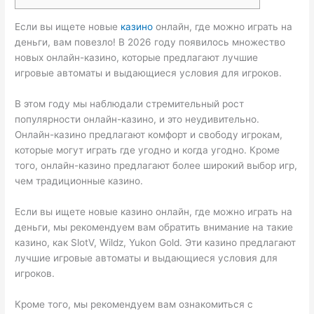
Если вы ищете новые
казино
онлайн, где можно играть на
деньги, вам повезло! В 2026 году появилось множество
новых онлайн-казино, которые предлагают лучшие
игровые автоматы и выдающиеся условия для игроков.
В этом году мы наблюдали стремительный рост
популярности онлайн-казино, и это неудивительно.
Онлайн-казино предлагают комфорт и свободу игрокам,
которые могут играть где угодно и когда угодно. Кроме
того, онлайн-казино предлагают более широкий выбор игр,
чем традиционные казино.
Если вы ищете новые казино онлайн, где можно играть на
деньги, мы рекомендуем вам обратить внимание на такие
казино, как SlotV, Wildz, Yukon Gold. Эти казино предлагают
лучшие игровые автоматы и выдающиеся условия для
игроков.
Кроме того, мы рекомендуем вам ознакомиться с