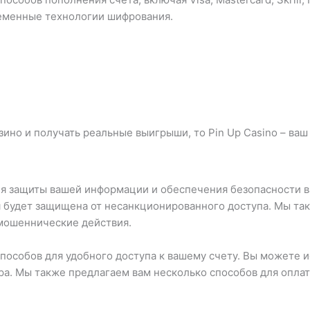
ременные технологии шифрования.
зино и получать реальные выигрыши, то Pin Up Casino – ваш
я защиты вашей информации и обеспечения безопасности в
я будет защищена от несанкционированного доступа. Мы т
мошеннические действия.
пособов для удобного доступа к вашему счету. Вы можете и
. Мы также предлагаем вам несколько способов для оплаты