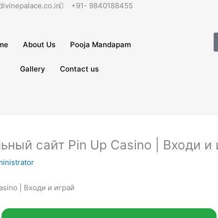
ivinepalace.co.in
+91- 9840188455
me
About Us
Pooja Mandapam
Gallery
Contact us
ный сайт Pin Up Casino | Входи и
inistrator
sino | Входи и играй