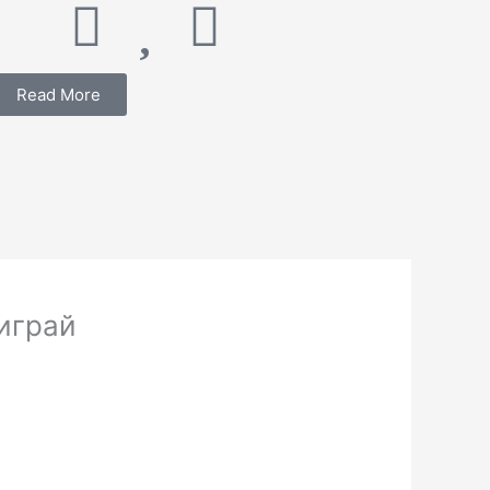
U
H
S
s
e
h
Read More
e
a
o
r
r
p
-
t
p
t
i
 играй
i
n
e
g
-