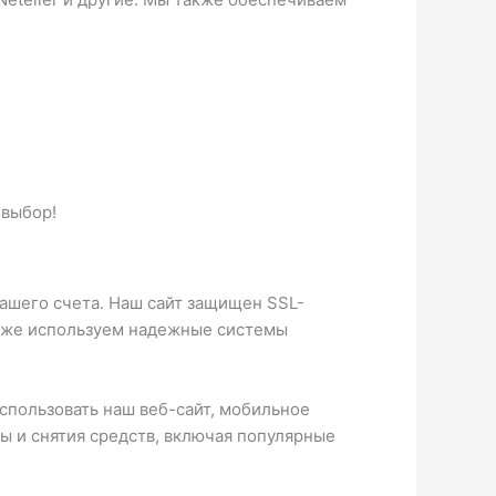
 выбор!
ашего счета. Наш сайт защищен SSL-
акже используем надежные системы
спользовать наш веб-сайт, мобильное
 и снятия средств, включая популярные