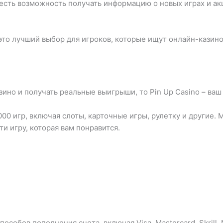
 есть возможность получать информацию о новых играх и а
 это лучший выбор для игроков, которые ищут онлайн-казино
зино и получать реальные выигрыши, то Pin Up Casino – ваш
000 игр, включая слоты, карточные игры, рулетку и другие.
и игру, которая вам понравится.
особов пополнения счета, включая Visa, Mastercard, Skrill,