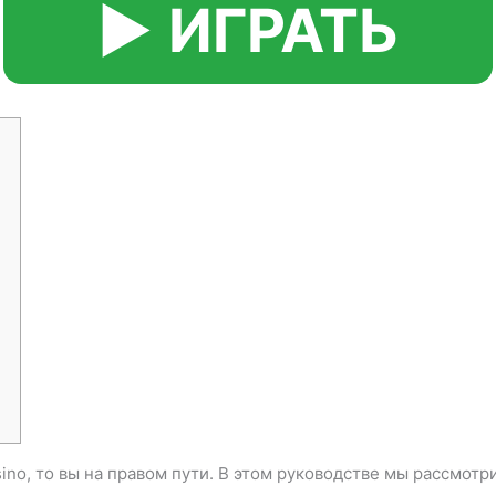
▶️ ИГРАТЬ
no, то вы на правом пути. В этом руководстве мы рассмотри