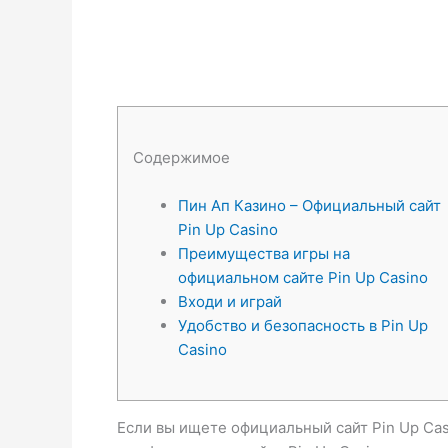
Содержимое
Пин Ап Казино – Официальный сайт
Pin Up Casino
Преимущества игры на
официальном сайте Pin Up Casino
Входи и играй
Удобство и безопасность в Pin Up
Casino
Если вы ищете официальный сайт Pin Up Casi