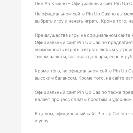
Пин Ап Казино – Официальный сайт Pin Up C
На официальном сайте Pin Up Casino вы може
выбрать игру и начать играть. Кроме того, 
Преимущества игры на официальном сайте P
Официальный сайт Pin Up Casino предлагает
возможность играть в игры с любым устройс
типом валюты, включая доллары, евро и руб
Кроме того, на официальном сайте Pin Up C
высоким балансом. Кроме того, на сайте ес
Официальный сайт Pin Up Casino также пред
делает процесс оплаты простым и удобным.
В целом, официальный сайт Pin Up Casino –
и услуг.