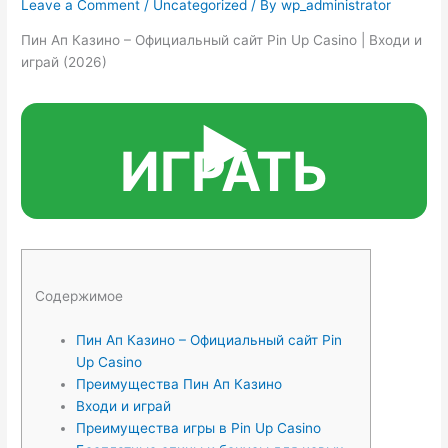
Leave a Comment
/
Uncategorized
/ By
wp_administrator
Пин Ап Казино – Официальный сайт Pin Up Casino | Входи и
играй (2026)
▶️
ИГРАТЬ
Содержимое
Пин Ап Казино – Официальный сайт Pin
Up Casino
Преимущества Пин Ап Казино
Входи и играй
Преимущества игры в Pin Up Casino