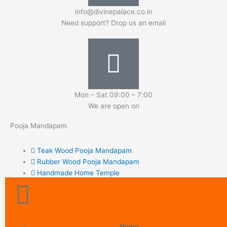
info@divinepalace.co.in
Need support? Drop us an email
Mon – Sat 09:00 – 7:00
We are open on
Pooja Mandapam
Teak Wood Pooja Mandapam
Rubber Wood Pooja Mandapam
Handmade Home Temple
Sheesham Pooja Mandapam
Temple Pooja Mandapam
Antique Wooden Temple
Wooden Pooja Mandapam
Home