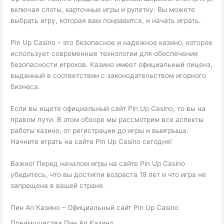
включая слоты, карточные игры и рулетку. Вы можете
выбрать игру, которая вам понравится, и начать играть.
Pin Up Casino – это безопасное и надежное казино, которое
использует современные технологии для обеспечения
безопасности игроков. Казино имеет официальный лиценз,
выданный в соответствии с законодательством игорного
бизнеса.
Если вы ищете официальный сайт Pin Up Casino, то вы на
правом пути. В этом обзоре мы рассмотрим все аспекты
работы казино, от регистрации до игры и выигрыша.
Начните играть на сайте Pin Up Casino сегодня!
Важно! Перед началом игры на сайте Pin Up Casino
убедитесь, что вы достигли возраста 18 лет и что игра не
запрещена в вашей стране.
Пин Ап Казино – Официальный сайт Pin Up Casino
Преимущества Пин Ап Казино