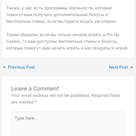
Также, у нас есть программы лояльности, которые
помогут вам получать дополнительные бонусы и
бесплатные спины, если вы будете играть регулярно.
Таким образом, если вы только начали играть в Pin Up
Casino, то вам доступны бесплатные спины и бонусы,
которые помогут вам начать играть и наслаждаться игрой.
←
Previous Post
Next Post
→
Leave a Comment
Your email address will not be published.
Required fields
are marked
*
Type
here..