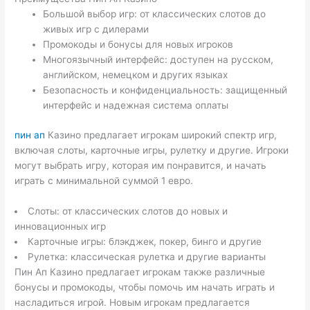
Большой выбор игр: от классических слотов до
живых игр с дилерами
Промокоды и бонусы для новых игроков
Многоязычный интерфейс: доступен на русском,
английском, немецком и других языках
Безопасность и конфиденциальность: защищенный
интерфейс и надежная система оплаты
пин ап
Казино предлагает игрокам широкий спектр игр,
включая слоты, карточные игры, рулетку и другие. Игроки
могут выбрать игру, которая им понравится, и начать
играть с минимальной суммой 1 евро.
Слоты: от классических слотов до новых и
инновационных игр
Карточные игры: блэкджек, покер, бинго и другие
Рулетка: классическая рулетка и другие варианты
Пин Ап Казино предлагает игрокам также различные
бонусы и промокоды, чтобы помочь им начать играть и
насладиться игрой. Новым игрокам предлагается