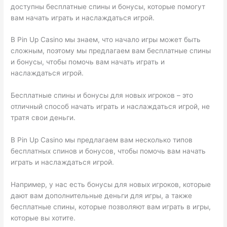
доступны бесплатные спины и бонусы, которые помогут
вам начать играть и наслаждаться игрой.
В Pin Up Casino мы знаем, что начало игры может быть
сложным, поэтому мы предлагаем вам бесплатные спины
и бонусы, чтобы помочь вам начать играть и
наслаждаться игрой.
Бесплатные спины и бонусы для новых игроков – это
отличный способ начать играть и наслаждаться игрой, не
тратя свои деньги.
В Pin Up Casino мы предлагаем вам несколько типов
бесплатных спинов и бонусов, чтобы помочь вам начать
играть и наслаждаться игрой.
Например, у нас есть бонусы для новых игроков, которые
дают вам дополнительные деньги для игры, а также
бесплатные спины, которые позволяют вам играть в игры,
которые вы хотите.