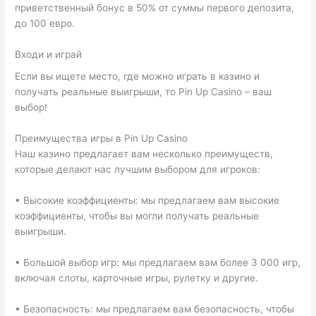
приветственный бонус в 50% от суммы первого депозита,
до 100 евро.
Входи и играй
Если вы ищете место, где можно играть в казино и
получать реальные выигрыши, то Pin Up Casino – ваш
выбор!
Преимущества игры в Pin Up Casino
Наш казино предлагает вам несколько преимуществ,
которые делают нас лучшим выбором для игроков:
• Высокие коэффициенты: мы предлагаем вам высокие
коэффициенты, чтобы вы могли получать реальные
выигрыши.
• Большой выбор игр: мы предлагаем вам более 3 000 игр,
включая слоты, карточные игры, рулетку и другие.
• Безопасность: мы предлагаем вам безопасность, чтобы