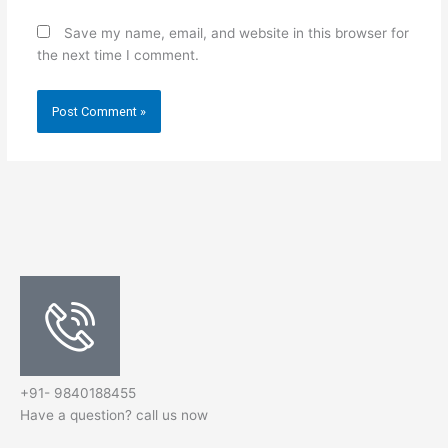
Save my name, email, and website in this browser for
the next time I comment.
+91- 9840188455
Have a question? call us now