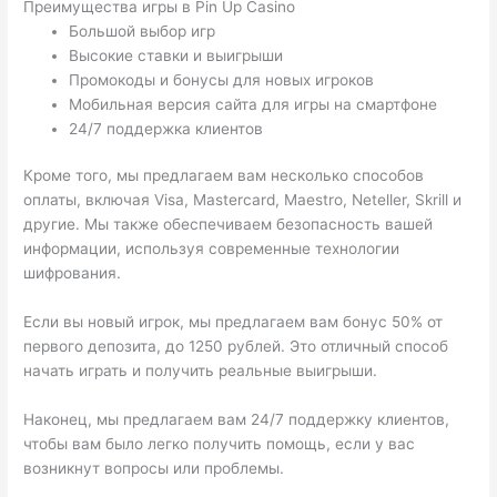
Преимущества игры в Pin Up Casino
Большой выбор игр
Высокие ставки и выигрыши
Промокоды и бонусы для новых игроков
Мобильная версия сайта для игры на смартфоне
24/7 поддержка клиентов
Кроме того, мы предлагаем вам несколько способов
оплаты, включая Visa, Mastercard, Maestro, Neteller, Skrill и
другие. Мы также обеспечиваем безопасность вашей
информации, используя современные технологии
шифрования.
Если вы новый игрок, мы предлагаем вам бонус 50% от
первого депозита, до 1250 рублей. Это отличный способ
начать играть и получить реальные выигрыши.
Наконец, мы предлагаем вам 24/7 поддержку клиентов,
чтобы вам было легко получить помощь, если у вас
возникнут вопросы или проблемы.