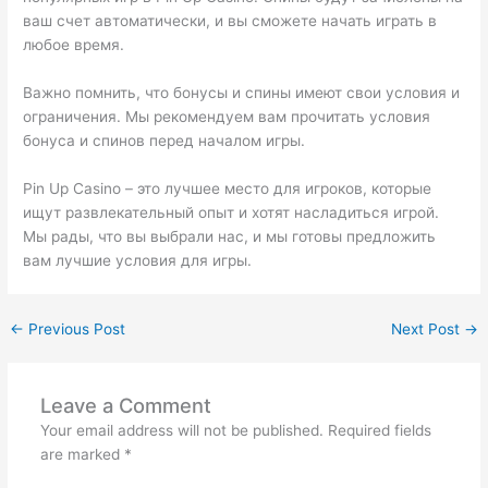
ваш счет автоматически, и вы сможете начать играть в
любое время.
Важно помнить, что бонусы и спины имеют свои условия и
ограничения. Мы рекомендуем вам прочитать условия
бонуса и спинов перед началом игры.
Pin Up Casino – это лучшее место для игроков, которые
ищут развлекательный опыт и хотят насладиться игрой.
Мы рады, что вы выбрали нас, и мы готовы предложить
вам лучшие условия для игры.
←
Previous Post
Next Post
→
Leave a Comment
Your email address will not be published.
Required fields
are marked
*