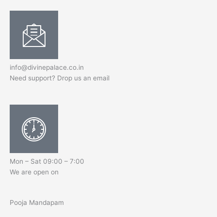
info@divinepalace.co.in
Need support? Drop us an email
Mon – Sat 09:00 – 7:00
We are open on
Pooja Mandapam