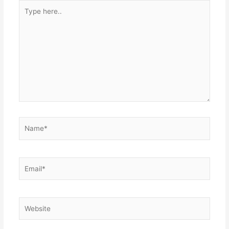
Type
here..
Name*
Email*
Website