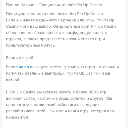
Пин Ап Казино – Официальный сайт Pin Up Casino
Преимущества официального сайта Pin Up Casino
Если вы ищете надежного партнера для игры, то Pin Up
Casino – это ваш выбор. Официальный сайт Pin Up Casino
обеспечивает безопасность и конфиденциальность
игроков, а также предлагает широкий спектр игр и
привлекательные бонусы.
Входи и играй
Если
пин ап
вы ищете место, где можно играть в казино и
получать реальные выигрыши, то Pin Up Casino – ваш
выбор!
В Pin Up Casino вы можете играть в более 3000 игр,
включая слоты, карточные игры, рулетку и другие. Мы
предлагаем вам широкий выбор игр от ведущих
разработчиков, чтобы вы могли найти игру, которая вам
понравится.