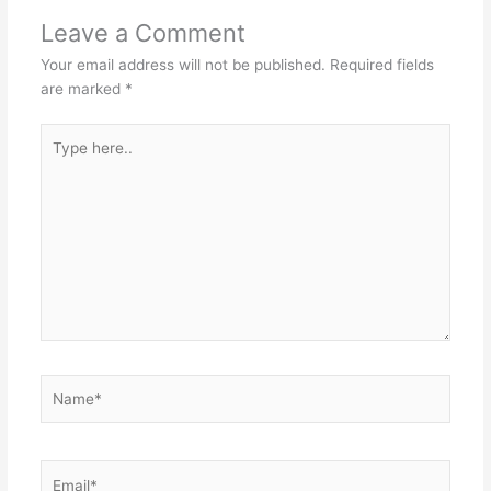
Leave a Comment
Your email address will not be published.
Required fields
are marked
*
Type
here..
Name*
Email*