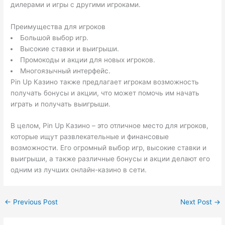
дилерами и игры с другими игроками.
Преимущества для игроков
Большой выбор игр.
Высокие ставки и выигрыши.
Промокоды и акции для новых игроков.
Многоязычный интерфейс.
Pin Up Казино также предлагает игрокам возможность
получать бонусы и акции, что может помочь им начать
играть и получать выигрыши.
В целом, Pin Up Казино – это отличное место для игроков,
которые ищут развлекательные и финансовые
возможности. Его огромный выбор игр, высокие ставки и
выигрыши, а также различные бонусы и акции делают его
одним из лучших онлайн-казино в сети.
←
Previous Post
Next Post
→