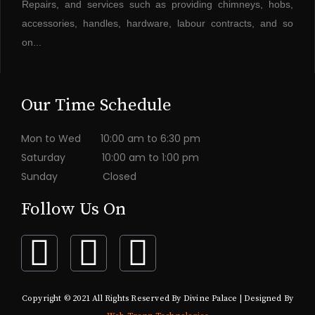
Repairs, and services such as providing chimneys, hobs,
accessories, handles, hardware, labour contracts, and so
on...
Our Time Schedule
Mon to Wed 10:00 am to 6:30 pm
Saturday 10:00 am to 1:00 pm
Sunday Closed
Follow Us On
F
T
Y
a
w
o
Copyright © 2021 All Rights Reserved By Divine Palace | Designed By