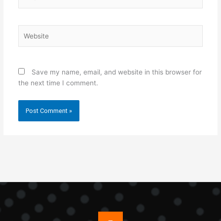
Website
Save my name, email, and website in this browser for
the next time I comment.