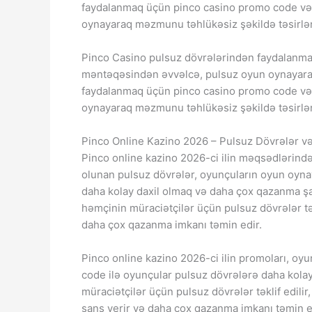
faydalanmaq üçün pinco casino promo code və 
oynayaraq məzmunu təhlükəsiz şəkildə təsirlə
Pinco Casino pulsuz dövrələrindən faydalanmaq
məntəqəsindən əvvəlcə, pulsuz oyun oynayaraq
faydalanmaq üçün pinco casino promo code və 
oynayaraq məzmunu təhlükəsiz şəkildə təsirlə
Pinco Online Kazino 2026 – Pulsuz Dövrələr v
Pinco online kazino 2026-ci ilin məqsədlərind
olunan pulsuz dövrələr, oyunçuların oyun oyna
daha kolay daxil olmaq və daha çox qazanma şans
həmçinin müraciətçilər üçün pulsuz dövrələr tək
daha çox qazanma imkanı təmin edir.
Pinco online kazino 2026-ci ilin promoları, o
code ilə oyunçular pulsuz dövrələrə daha kolay
müraciətçilər üçün pulsuz dövrələr təklif edili
şans verir və daha çox qazanma imkanı təmin e