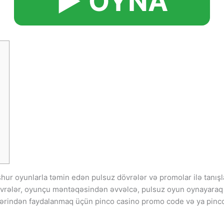
▶️ OYNA
hur oyunlarla təmin edən pulsuz dövrələr və promolar ilə tanı
 dövrələr, oyunçu məntəqəsindən əvvəlcə, pulsuz oyun oynayara
lərindən faydalanmaq üçün pinco casino promo code və ya pinco 