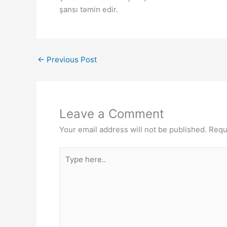
şansı təmin edir.
←
Previous Post
Leave a Comment
Your email address will not be published.
Requ
Type
here..