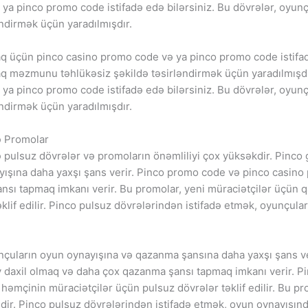
ya pinco promo code istifadə edə bilərsiniz. Bu dövrələr, oyu
ndirmək üçün yaradılmışdır.
 üçün pinco casino promo code və ya pinco promo code istifadə
 məzmunu təhlükəsiz şəkildə təsirləndirmək üçün yaradılmışdı
ya pinco promo code istifadə edə bilərsiniz. Bu dövrələr, oyu
ndirmək üçün yaradılmışdır.
ə Promolar
ə pulsuz dövrələr və promoların önəmliliyi çox yüksəkdir. Pinco
yışına daha yaxşı şans verir. Pinco promo code və pinco casino
ı tapmaq imkanı verir. Bu promolar, yeni müraciətçilər üçün qarşı
lif edilir. Pinco pulsuz dövrələrindən istifadə etmək, oyunçula
yunçuların oyun oynayışına və qazanma şansına daha yaxşı şans 
 daxil olmaq və daha çox qazanma şansı tapmaq imkanı verir. Pi
r, həmçinin müraciətçilər üçün pulsuz dövrələr təklif edilir. Bu 
dir. Pinco pulsuz dövrələrindən istifadə etmək, oyun oynayışın