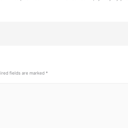
ired fields are marked
*