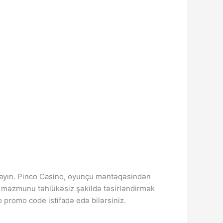
c
a
r
t
şlayın. Pinco Casino, oyunçu məntəqəsindən
q məzmunu təhlükəsiz şəkildə təsirləndirmək
promo code istifadə edə bilərsiniz.