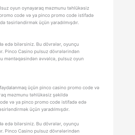
pulsuz oyun oynayaraq məzmunu təhlükəsiz
 promo code və ya pinco promo code istifadə
ə təsirləndirmək üçün yaradılmışdır.
 edə bilərsiniz. Bu dövrələr, oyunçu
r. Pinco Casino pulsuz dövrələrindən
nçu məntəqəsindən əvvəlcə, pulsuz oyun
n faydalanmaq üçün pinco casino promo code və
araq məzmunu təhlükəsiz şəkildə
code və ya pinco promo code istifadə edə
sirləndirmək üçün yaradılmışdır.
 edə bilərsiniz. Bu dövrələr, oyunçu
r. Pinco Casino pulsuz dövrələrindən