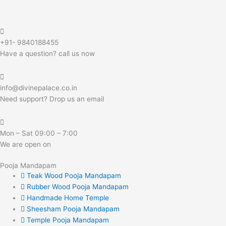
+91- 9840188455
Have a question? call us now
info@divinepalace.co.in
Need support? Drop us an email
Mon – Sat 09:00 – 7:00
We are open on
Pooja Mandapam
Teak Wood Pooja Mandapam
Rubber Wood Pooja Mandapam
Handmade Home Temple
Sheesham Pooja Mandapam
Temple Pooja Mandapam