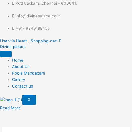
Skip
Kottivakkam, Chennai - 600041.
to
info@divinepalace.co.in
content
+91- 9840188455
User-tie
Heart
Shopping-cart
Divine palace
Home
About Us
Pooja Mandapam
Gallery
Contact us
X
Read More