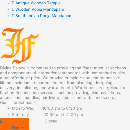
Antique Wooden Temple
Wooden Pooja Mandapam
South Indian Pooja Mandapam
Divine Palace is committed to providing the finest modular kitchens
and components of international standards with unmatched quality
at an affordable price. We provide complete and comprehensive
kitchen solutions to our customers, from planning, designing,
delivery, installation, and warranty, etc. Wardrobe service, Modular
Kitchen Repairs, and services such as providing chimneys, hobs,
accessories, handles, hardware, labour contracts, and so on...
Our Time Schedule
Mon to Wed 10:00 am to 6:30 pm
Saturday 10:00 am to 1:00 pm
Sunday Closed
Home