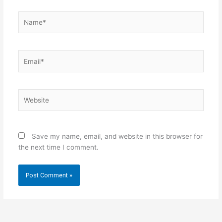
Name*
Email*
Website
Save my name, email, and website in this browser for
the next time I comment.