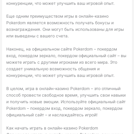
конкуренции, что может улучшить ваш игровой опыт.
Еще одним преимуществом игры в онлайн-казино
Pokerdom является возможность получать бонусы и
вознаграждения. Они могут быть использованы для игры
или выведены с вашего счета.
Наконец, на официальном сайте Pokerdom – покердом
вход, покердом зеркало, покердом официальный сайт – вы
можете играть с другими игроками из всего мира. Это
создает уникальную возможность общения и
конкуренции, что может улучшить ваш игровой опыт.
В целом, игра в онлайн-казино Pokerdom – это отличный
способ провести свободное время, улучшить свои навыки
и получить новые эмоции. Используйте официальный сайт
Pokerdom – покердом вход, покердом зеркало, покердом
официальный сайт – и наслаждайтесь игрой!
Как начать играть в онлайн-казино Pokerdom