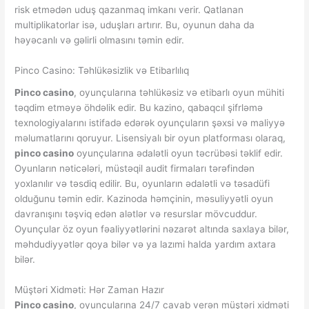
risk etmədən uduş qazanmaq imkanı verir. Qatlanan
multiplikatorlar isə, uduşları artırır. Bu, oyunun daha da
həyəcanlı və gəlirli olmasını təmin edir.
Pinco Casino: Təhlükəsizlik və Etibarlılıq
Pinco casino
, oyunçularına təhlükəsiz və etibarlı oyun mühiti
təqdim etməyə öhdəlik edir. Bu kazino, qabaqcıl şifrləmə
texnologiyalarını istifadə edərək oyunçuların şəxsi və maliyyə
məlumatlarını qoruyur. Lisensiyalı bir oyun platforması olaraq,
pinco casino
oyunçularına ədalətli oyun təcrübəsi təklif edir.
Oyunların nəticələri, müstəqil audit firmaları tərəfindən
yoxlanılır və təsdiq edilir. Bu, oyunların ədalətli və təsadüfi
olduğunu təmin edir. Kazinoda həmçinin, məsuliyyətli oyun
davranışını təşviq edən alətlər və resurslar mövcuddur.
Oyunçular öz oyun fəaliyyətlərini nəzarət altında saxlaya bilər,
məhdudiyyətlər qoya bilər və ya lazımi halda yardım axtara
bilər.
Müştəri Xidməti: Hər Zaman Hazır
Pinco casino
, oyunçularına 24/7 cavab verən müştəri xidməti