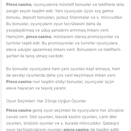
Pinco casino
, oyunçularına müxtəlif bonuslar və təkliflərlə dolu
zəngin seçim təqdim edir. Yeni oyunçular üçün xoş gəlmə
bonusu, depozit bonusları, pulsuz fırlanmalar və s. mövcuddur.
Bu bonuslar, oyunçuların oyun təcrübəsini daha da
yaxşılaşdırmaq və uduş şanslarını artırmaq imkanı verir.
Həmçinin,
pinco casino
, müntəzəm olaraq promosyonlar və
turnirlər təşkil edir. Bu promosyonlar və turnirlər oyunçulara
əlavə uduşlar qazanmaq imkanı verir. Bonusların və təkliflərin
şərtləri ilə tanış olmaq vacibdir.
Bu bonuslar oyunçulara həm yeni oyunları kəşf etməyə, həm
də sevdiyi oyunlarda daha çox vaxt keçirməyə imkan verir.
Pinco casino
-nun təqdim etdiyi bonuslar, oyunçular üçün
əlavə həyəcan və təşviq yaratır.
Oyun Seçimləri: Hər Zövqə Uyğun Oyunlar
Pinco casino
geniş oyun seçimləri ilə oyunçuların hər zövqünə
cavab verir. Slot oyunları, klassik kazino oyunları, canlı diler
oyunları, stolüstü oyunlar və s. burada mövcuddur. Qabaqcıl
oyun təchizatçılarının oyunları
pinco casino
-da təqdim edilir.