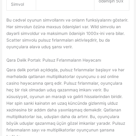
ödənişin 50x
Simvol
Bu cədvəl oyunun simvollarını və onların funksiyalarını göstərir.
Hər simvolun özünə məxsus ödənişləri var. Wild simvolu ən
dəyərli simvoldur və maksimum ödənişin 1000x-ini verə bilər.
Scatter simvolu pulsuz fırlanmaları aktivləşdirir, bu da
oyunçulara əlavə uduş şansı verir.
Qara Dəlik Portalı: Pulsuz Fırlanmaların Həyəcanı
Qara dəlik portalı açıldıqda, pulsuz fırlanmalar başlayır və hər
mərhələdə qatlanan multiplikatorlar oyunçunu o əsl online
casino həyəcanına qərq edir. Pulsuz fırlanmalar, oyunçulara
heç bir risk olmadan uduş qazanmaq imkanı verir. Bu
xüsusiyyət, oyunun ən maraqlı və gəlirli hissələrindən biridir.
Hər spin sanki kainatın ən uzaq küncündə gizlənmiş ulduz
xəzinəsinə bir addım daha yaxınlaşmaq deməkdir. Qatlanan
multiplikatorlar isə, uduşları daha da artırır. Bu, oyunçulara
böyük uduşlar qazanmaq üçün gözəl imkanlar yaradır. Pulsuz
fırlanmaların sayı və multiplikatorlar oyunçunun şansına