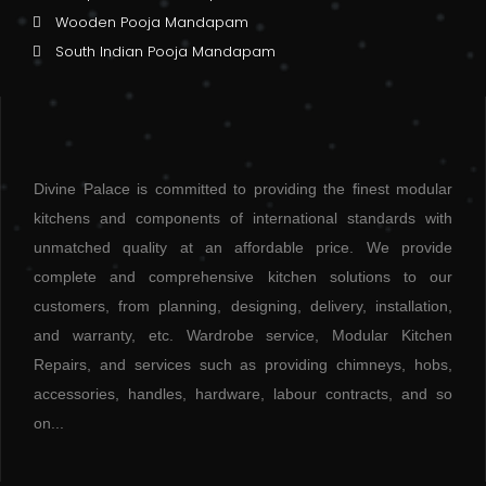
Wooden Pooja Mandapam
South Indian Pooja Mandapam
Divine Palace is committed to providing the finest modular
kitchens and components of international standards with
unmatched quality at an affordable price. We provide
complete and comprehensive kitchen solutions to our
customers, from planning, designing, delivery, installation,
and warranty, etc. Wardrobe service, Modular Kitchen
Repairs, and services such as providing chimneys, hobs,
accessories, handles, hardware, labour contracts, and so
on...