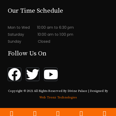
Our Time Schedule
Mon to Wed 10:00 am to 6:30 pm
Saturday 10:00 am to 1:00 pm
Sunday Closed
Follow Us On
F
T
Y
a
w
o
Copyright © 2021 All Rights Reserved By Divine Palace | Designed By
c
i
u
Web Trenz Technologies
e
t
t