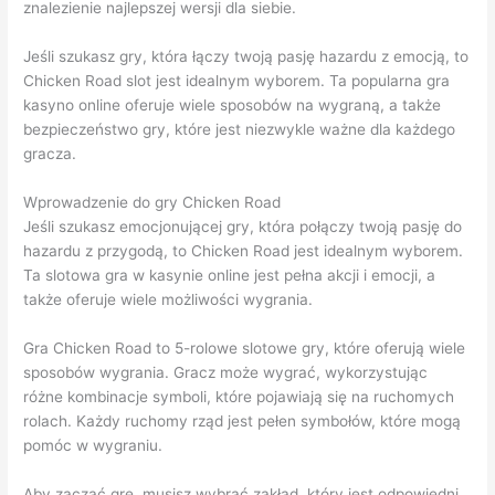
znalezienie najlepszej wersji dla siebie.
Jeśli szukasz gry, która łączy twoją pasję hazardu z emocją, to
Chicken Road slot jest idealnym wyborem. Ta popularna gra
kasyno online oferuje wiele sposobów na wygraną, a także
bezpieczeństwo gry, które jest niezwykle ważne dla każdego
gracza.
Wprowadzenie do gry Chicken Road
Jeśli szukasz emocjonującej gry, która połączy twoją pasję do
hazardu z przygodą, to Chicken Road jest idealnym wyborem.
Ta slotowa gra w kasynie online jest pełna akcji i emocji, a
także oferuje wiele możliwości wygrania.
Gra Chicken Road to 5-rolowe slotowe gry, które oferują wiele
sposobów wygrania. Gracz może wygrać, wykorzystując
różne kombinacje symboli, które pojawiają się na ruchomych
rolach. Każdy ruchomy rząd jest pełen symbołów, które mogą
pomóc w wygraniu.
Aby zacząć grę, musisz wybrać zakład, który jest odpowiedni