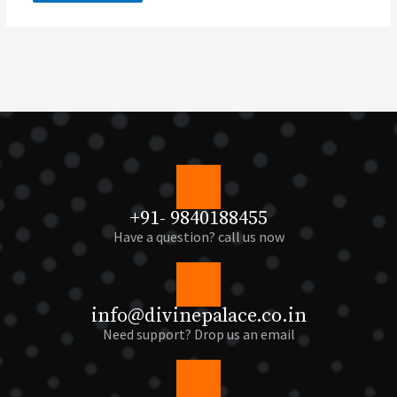
+91- 9840188455
Have a question? call us now
info@divinepalace.co.in
Need support? Drop us an email