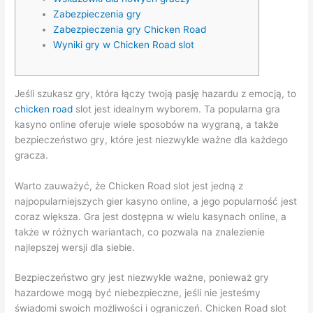
Zabezpieczenia gry
Zabezpieczenia gry Chicken Road
Wyniki gry w Chicken Road slot
Jeśli szukasz gry, która łączy twoją pasję hazardu z emocją, to
chicken road
slot jest idealnym wyborem. Ta popularna gra
kasyno online oferuje wiele sposobów na wygraną, a także
bezpieczeństwo gry, które jest niezwykle ważne dla każdego
gracza.
Warto zauważyć, że Chicken Road slot jest jedną z
najpopularniejszych gier kasyno online, a jego popularność jest
coraz większa. Gra jest dostępna w wielu kasynach online, a
także w różnych wariantach, co pozwala na znalezienie
najlepszej wersji dla siebie.
Bezpieczeństwo gry jest niezwykle ważne, ponieważ gry
hazardowe mogą być niebezpieczne, jeśli nie jesteśmy
świadomi swoich możliwości i ograniczeń. Chicken Road slot