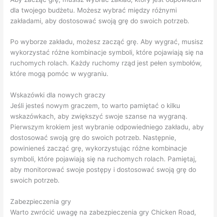
dla twojego budżetu. Możesz wybrać między różnymi
zakładami, aby dostosować swoją grę do swoich potrzeb.
Po wyborze zakładu, możesz zacząć grę. Aby wygrać, musisz
wykorzystać różne kombinacje symboli, które pojawiają się na
ruchomych rolach. Każdy ruchomy rząd jest pełen symbołów,
które mogą pomóc w wygraniu.
Wskazówki dla nowych graczy
Jeśli jesteś nowym graczem, to warto pamiętać o kilku
wskazówkach, aby zwiększyć swoje szanse na wygraną.
Pierwszym krokiem jest wybranie odpowiedniego zakładu, aby
dostosować swoją grę do swoich potrzeb. Następnie,
powinieneś zacząć grę, wykorzystując różne kombinacje
symboli, które pojawiają się na ruchomych rolach. Pamiętaj,
aby monitorować swoje postępy i dostosować swoją grę do
swoich potrzeb.
Zabezpieczenia gry
Warto zwrócić uwagę na zabezpieczenia gry Chicken Road,