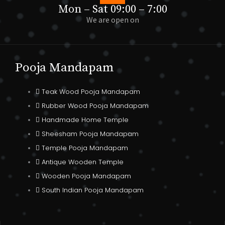
Mon – Sat 09:00 – 7:00
We are open on
Pooja Mandapam
Teak Wood Pooja Mandapam
Rubber Wood Pooja Mandapam
Handmade Home Temple
Sheesham Pooja Mandapam
Temple Pooja Mandapam
Antique Wooden Temple
Wooden Pooja Mandapam
South Indian Pooja Mandapam