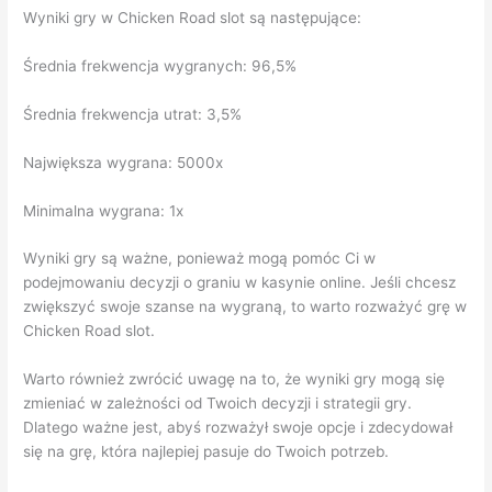
Wyniki gry w Chicken Road slot są następujące:
Średnia frekwencja wygranych: 96,5%
Średnia frekwencja utrat: 3,5%
Największa wygrana: 5000x
Minimalna wygrana: 1x
Wyniki gry są ważne, ponieważ mogą pomóc Ci w
podejmowaniu decyzji o graniu w kasynie online. Jeśli chcesz
zwiększyć swoje szanse na wygraną, to warto rozważyć grę w
Chicken Road slot.
Warto również zwrócić uwagę na to, że wyniki gry mogą się
zmieniać w zależności od Twoich decyzji i strategii gry.
Dlatego ważne jest, abyś rozważył swoje opcje i zdecydował
się na grę, która najlepiej pasuje do Twoich potrzeb.