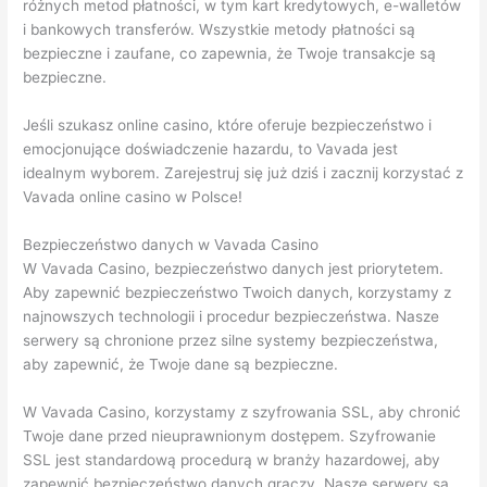
różnych metod płatności, w tym kart kredytowych, e-walletów
i bankowych transferów. Wszystkie metody płatności są
bezpieczne i zaufane, co zapewnia, że Twoje transakcje są
bezpieczne.
Jeśli szukasz online casino, które oferuje bezpieczeństwo i
emocjonujące doświadczenie hazardu, to Vavada jest
idealnym wyborem. Zarejestruj się już dziś i zacznij korzystać z
Vavada online casino w Polsce!
Bezpieczeństwo danych w Vavada Casino
W Vavada Casino, bezpieczeństwo danych jest priorytetem.
Aby zapewnić bezpieczeństwo Twoich danych, korzystamy z
najnowszych technologii i procedur bezpieczeństwa. Nasze
serwery są chronione przez silne systemy bezpieczeństwa,
aby zapewnić, że Twoje dane są bezpieczne.
W Vavada Casino, korzystamy z szyfrowania SSL, aby chronić
Twoje dane przed nieuprawnionym dostępem. Szyfrowanie
SSL jest standardową procedurą w branży hazardowej, aby
zapewnić bezpieczeństwo danych graczy. Nasze serwery są