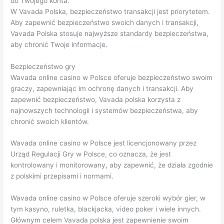
do Twojego konta.
W Vavada Polska, bezpieczeństwo transakcji jest priorytetem.
Aby zapewnić bezpieczeństwo swoich danych i transakcji,
Vavada Polska stosuje najwyższe standardy bezpieczeństwa,
aby chronić Twoje informacje.
Bezpieczeństwo gry
Wavada online casino w Polsce oferuje bezpieczeństwo swoim
graczy, zapewniając im ochronę danych i transakcji. Aby
zapewnić bezpieczeństwo, Vavada polska korzysta z
najnowszych technologii i systemów bezpieczeństwa, aby
chronić swoich klientów.
Wavada online casino w Polsce jest licencjonowany przez
Urząd Regulacji Gry w Polsce, co oznacza, że jest
kontrolowany i monitorowany, aby zapewnić, że działa zgodnie
z polskimi przepisami i normami.
Wavada online casino w Polsce oferuje szeroki wybór gier, w
tym kasyno, ruletka, blackjacka, video poker i wiele innych.
Głównym celem Vavada polska jest zapewnienie swoim