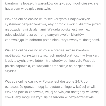
klientom najlepszych warunków do gry, aby mogli cieszyć się
hazardem w bezpieczeństwie.
Wavada online casino w Polsce korzysta z najnowszych
systemów bezpieczeństwa, aby chronić swoich klientów przed
niepożądanymi działaniami. Wavada polska jest również
odpowiedzialna za ochronę danych swoich klientów,
zapewniając im ochronę przed nieautoryzowanymi dostępami.
Wavada online casino w Polsce oferuje swoim klientom
możliwość korzystania z różnych metod płatności, w tym kart
kredytowych, e-walletów i transferów bankowych. Wavada
polska zapewnia, że wszystkie transakcje są bezpieczne i
szybkie.
Wavada online casino w Polsce jest dostępne 24/7, co
oznacza, że gracze mogą korzystać z niego w każdej chwili.
Wavada polska zapewnia, że jej serwis jest dostępny w każdej
chwili, aby mogli cieszyć się hazardem w bezpieczeństwie.