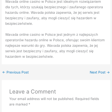
Wavada online casino w Polsce jest idealnym rozwiązaniem
dla tych, którzy szukają bezpiecznego i zaufanego operatora
hazardu online. Wavada polska zapewnia, że jej serwis jest
bezpieczny i zaufany, aby mogli cieszyć się hazardem w
bezpieczeństwie.
Wavada online casino w Polsce jest jednym z najlepszych
operatorów hazardu online w Polsce, oferując swoim klientom
najlepsze warunki do gry. Wavada polska zapewnia, że jej
serwis jest bezpieczny i zaufany, aby mogli cieszyć się
hazardem w bezpieczeństwie.
←
Previous Post
Next Post
→
Leave a Comment
Your email address will not be published.
Required fields
are marked
*