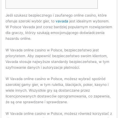
Jeśli szukasz bezpiecznego i zaufanego online casino, które
oferuje szeroki wybór gier, to
vavada
jest idealnym wyborem.
W Polsce Vavada jest coraz bardziej popularnym rozwiązaniem
dla graczy, którzy szukają emocjonującego doświadczenia
hazardu online.
W Vavada online casino w Polsce, bezpieczeństwo jest
priorytetem. Aby zapewnić bezpieczeństwo swoim klientom,
Vavada stosuje najwyższe standardy bezpieczeństwa, w tym
szyfrowanie danych i autoryzacje płatności.
W Vavada online casino w Polsce, możesz wybrać spośród
szerokiej gamy gier, w tym ruletka, blackjack, poker, kasyno i
wiele innych. Wszystkie gry są dostarczane przez
licencjonowanych dostawców oprogramowania, co zapewnia,
że są one sprawdzane i sprawdzane.
W Vavada online casino w Polsce, możesz również korzystać z