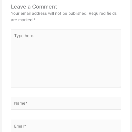
Leave a Comment
Your email address will not be published.
Required fields
are marked
*
Type
here..
Name*
Email*