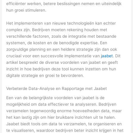
efficiënter werken, betere beslissingen nemen en uiteindelijk
hun groei stimuleren.
Het implementeren van nieuwe technologieën kan echter
complex zijn. Bedrijven moeten rekening houden met
verschillende factoren, zoals de integratie met bestaande
systemen, de kosten en de benodigde expertise. Een
zorgvuldige planning en een heldere strategie zijn dan ook
cruciaal voor een succesvolle implementatie van
jaabet
. Dit
artikel bespreekt de diverse voordelen van jaabet en geeft
inzicht in hoe bedrijven deze tool kunnen inzetten om hun
digitale strategie en groei te bevorderen.
Verbeterde Data-Analyse en Rapportage met Jaabet
Een van de belangrijkste voordelen van jaabet is de
mogelijkheid om data effectiever te analyseren. Bedrijven
verzamelen tegenwoordig enorme hoeveelheden data, maar
het kan lastig zijn om hier bruikbare inzichten uit te halen.
Jaabet biedt tools om data te verzamelen, te organiseren en
te visualiseren, waardoor bedrijven beter inzicht krijgen in het