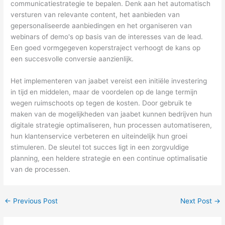
communicatiestrategie te bepalen. Denk aan het automatisch
versturen van relevante content, het aanbieden van
gepersonaliseerde aanbiedingen en het organiseren van
webinars of demo's op basis van de interesses van de lead.
Een goed vormgegeven koperstraject verhoogt de kans op
een succesvolle conversie aanzienlijk.
Het implementeren van jaabet vereist een initiële investering
in tijd en middelen, maar de voordelen op de lange termijn
wegen ruimschoots op tegen de kosten. Door gebruik te
maken van de mogelijkheden van jaabet kunnen bedrijven hun
digitale strategie optimaliseren, hun processen automatiseren,
hun klantenservice verbeteren en uiteindelijk hun groei
stimuleren. De sleutel tot succes ligt in een zorgvuldige
planning, een heldere strategie en een continue optimalisatie
van de processen.
←
Previous Post
Next Post
→