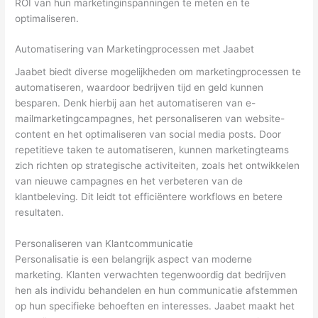
ROI van hun marketinginspanningen te meten en te
optimaliseren.
Automatisering van Marketingprocessen met Jaabet
Jaabet biedt diverse mogelijkheden om marketingprocessen te
automatiseren, waardoor bedrijven tijd en geld kunnen
besparen. Denk hierbij aan het automatiseren van e-
mailmarketingcampagnes, het personaliseren van website-
content en het optimaliseren van social media posts. Door
repetitieve taken te automatiseren, kunnen marketingteams
zich richten op strategische activiteiten, zoals het ontwikkelen
van nieuwe campagnes en het verbeteren van de
klantbeleving. Dit leidt tot efficiëntere workflows en betere
resultaten.
Personaliseren van Klantcommunicatie
Personalisatie is een belangrijk aspect van moderne
marketing. Klanten verwachten tegenwoordig dat bedrijven
hen als individu behandelen en hun communicatie afstemmen
op hun specifieke behoeften en interesses. Jaabet maakt het