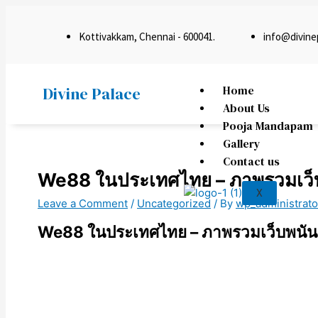
Skip
Type
Name*
Email*
to
here..
Kottivakkam, Chennai - 600041.
info@divinep
content
Home
Divine Palace
About Us
Pooja Mandapam
Gallery
Contact us
We88 ในประเทศไทย – ภาพรวมเว็
X
Leave a Comment
/
Uncategorized
/ By
wp_administrato
We88 ในประเทศไทย – ภาพรวมเว็บพนัน