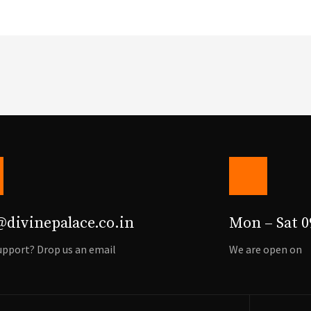
@divinepalace.co.in
Mon – Sat 0
upport? Drop us an email
We are open on