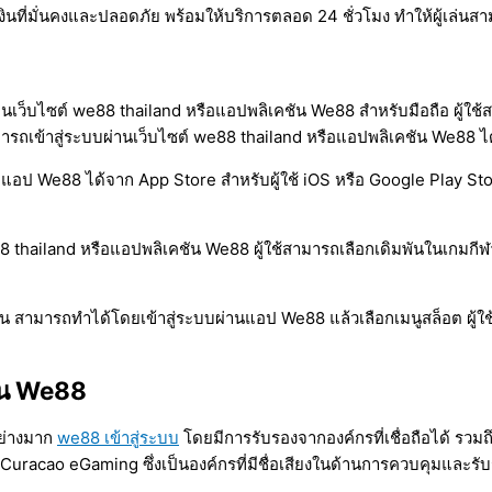
ที่มั่นคงและปลอดภัย พร้อมให้บริการตลอด 24 ชั่วโมง ทำให้ผู้เล่นส
นเว็บไซต์ we88 thailand หรือแอปพลิเคชัน We88 สำหรับมือถือ ผู้ใช
ามารถเข้าสู่ระบบผ่านเว็บไซต์ we88 thailand หรือแอปพลิเคชัน We88 ได
แอป We88 ได้จาก App Store สำหรับผู้ใช้ iOS หรือ Google Play Stor
thailand หรือแอปพลิเคชัน We88 ผู้ใช้สามารถเลือกเดิมพันในเกมกีฬาต
ัน สามารถทำได้โดยเข้าสู่ระบบผ่านแอป We88 แล้วเลือกเมนูสล็อต ผู้ใ
ัน We88
ย่างมาก
we88 เข้าสู่ระบบ
โดยมีการรับรองจากองค์กรที่เชื่อถือได้ รว
acao eGaming ซึ่งเป็นองค์กรที่มีชื่อเสียงในด้านการควบคุมและรั