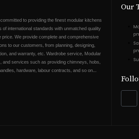
Our 
 committed to providing the finest modular kitchens
Mo
of international standards with unmatched quality
p
le price. We provide complete and comprehensive
S
ions to our customers, from planning, designing,
p
lation, and warranty, etc. Wardrobe service, Modular
S
, and services such as providing chimneys, hobs,
andles, hardware, labour contracts, and so on...
Foll
F
a
c