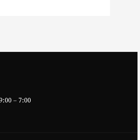
9:00 – 7:00