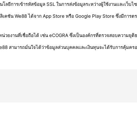
นโลยีการเข้ารหัสข้อมูล SSL ในการส่งข้อมูลระหว่างผู้ใช้งานและเว็บไซต
ิเคชัน We88 ได้จาก App Store หรือ Google Play Store ซึ่งมีกา
น่วยงานที่เชื่อถือได้ เช่น eCOGRA ซึ่งเป็นองค์กรที่ตรวจสอบความย
88 สามารถมั่นใจได้ว่าข้อมูลส่วนบุคคลและเงินทุนจะได้รับการคุ้มครอ