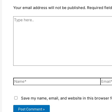
Your email address will not be published.
Required fiel
Save my name, email, and website in this browser f