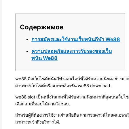
Содержимое
การสมัครและใช้งานเว็บพนันกีฬา We88
ความปลอดภัยและการรับรองของเว็บ
พนัน We88
we88 คือเว็บไซต์พนันกีฬาออนไลน์ที่ได้รับความนิยมอย่าง
ผ่านทางเว็บไซต์หรือแอพพลิเคชั่น we88 download.
we88 slot เป็นหนึ่งในเกมที่ได้รับความนิยมมากที่สุดบนเว็
เลือกเกมที่ชอบได้ตามใจชอบ.
สำหรับผู้ที่ต้องการใช้งานผ่านมือถือ สามารถดาวน์โหลดแอพพลิเ
สามารถเข้าถึงบริการได้.