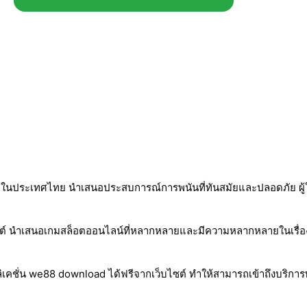
มากในประเทศไทย นำเสนอประสบการณ์การพนันที่ทันสมัยและปลอดภัย ผ
บไซต์ นำเสนอเกมสล็อตออนไลน์ที่หลากหลายและมีความหลากหลายในเรื่อ
คชั่น we88 download ได้ฟรีจากเว็บไซต์ ทำให้สามารถเข้าถึงบริการพนัน