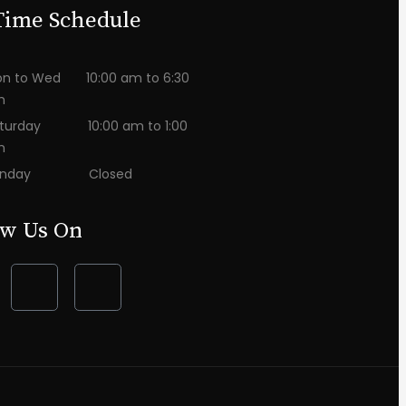
Time Schedule
n to Wed 10:00 am to 6:30
m
aturday 10:00 am to 1:00
m
unday Closed
ow Us On
T
Y
w
o
i
u