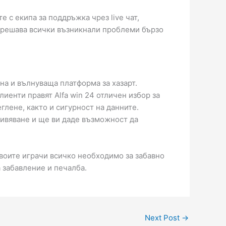
 с екипа за поддръжка чрез live чат,
азрешава всички възникнали проблеми бързо
на и вълнуваща платформа за хазарт.
иенти правят Alfa win 24 отличен избор за
глене, както и сигурност на данните.
живяване и ще ви даде възможност да
 своите играчи всичко необходимо за забавно
а забавление и печалба.
Next Post
→