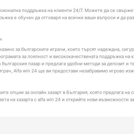
есионална поддръжка на клиенти 24/7. Можете да се свържете
ръжка е обучен да отговаря на всички ваши въпроси и да р
и
казино за българските играчи, които търсят надеждна, сигур
ограмата за лоялност и висококачествената поддръжка на кл
 българския пазар и предлага удобни методи за депозит и те
грач, Alfa win 24 ще ви предостави незабравимо игрово из
брите опции за онлайн хазарт в България, която предлага на
ета на хазарта с alfa win 24 и открийте нови възможности з