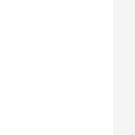
c
a
r
t