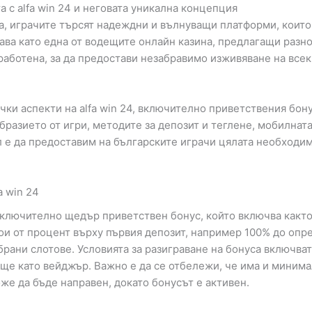
 с alfa win 24 и неговата уникална концепция
а, играчите търсят надеждни и вълнуващи платформи, които 
ава като една от водещите онлайн казина, предлагащи разно
зработена, за да предостави незабравимо изживяване на всек
ки аспекти на alfa win 24, включително приветствения бону
образието от игри, методите за депозит и теглене, мобилната
л е да предоставим на българските играчи цялата необходи
 win 24
изключително щедър приветствен бонус, който включва както
тои от процент върху първия депозит, например 100% до опр
рани слотове. Условията за разиграване на бонуса включват
ще като вейджър. Важно е да се отбележи, че има и минимал
оже да бъде направен, докато бонусът е активен.