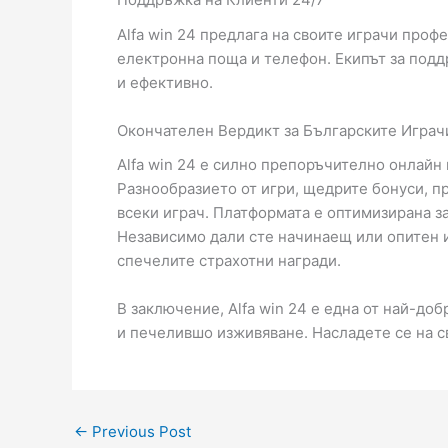
Alfa win 24 предлага на своите играчи проф
електронна поща и телефон. Екипът за подд
и ефективно.
Окончателен Вердикт за Българските Играч
Alfa win 24 е силно препоръчително онлайн 
Разнообразието от игри, щедрите бонуси, пр
всеки играч. Платформата е оптимизирана за
Независимо дали сте начинаещ или опитен и
спечелите страхотни награди.
В заключение, Alfa win 24 е една от най-до
и печелившо изживяване. Насладете се на св
←
Previous Post