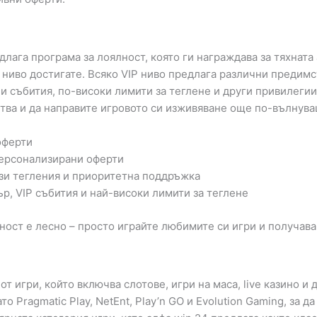
длага програма за лоялност, която ги награждава за тяхната
 ниво достигате. Всяко VIP ниво предлага различни предимс
 събития, по-високи лимити за теглене и други привилегии
тва и да направите игровото си изживяване още по-вълнува
оферти
персонализирани оферти
рзи тегления и приоритетна поддръжка
, VIP събития и най-високи лимити за теглене
ност е лесно – просто играйте любимите си игри и получавай
 от игри, който включва слотове, игри на маса, live казино 
то Pragmatic Play, NetEnt, Play’n GO и Evolution Gaming, за