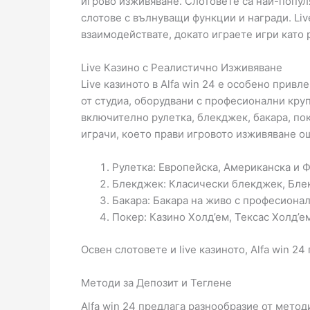
игрово изживяване. Слотовете са най-популя
слотове с вълнуващи функции и награди. Liv
взаимодействате, докато играете игри като 
Live Казино с Реалистично Изживяване
Live казиното в Alfa win 24 е особено прив
от студиа, оборудвани с професионални круп
включително рулетка, блекджек, бакара, пок
играчи, което прави игровото изживяване о
Рулетка: Европейска, Американска и 
Блекджек: Класически блекджек, Бле
Бакара: Бакара на живо с професиона
Покер: Казино Холд’ем, Тексас Холд’е
Освен слотовете и live казиното, Alfa win 2
Методи за Депозит и Теглене
Alfa win 24 предлага разнообразие от методи