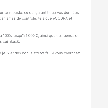
urité robuste, ce qui garantit que vos données
organismes de contrôle, tels que eCOGRA et
à 100% jusqu’à 1 000 €, ainsi que des bonus de
es cashback.
e jeux et des bonus attractifs. Si vous cherchez