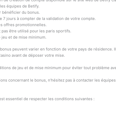
les équipes de Betify.
bénéficier du bonus.
 7 jours à compter de la validation de votre compte.
s offres promotionnelles.
pas être utilisé pour les paris sportifs.
e jeu et de mise minimum.
u bonus peuvent varier en fonction de votre pays de résidence. 
Casino avant de déposer votre mise.
nditions de jeu et de mise minimum pour éviter tout problème av
ns concernant le bonus, n’hésitez pas à contacter les équipes 
est essentiel de respecter les conditions suivantes :