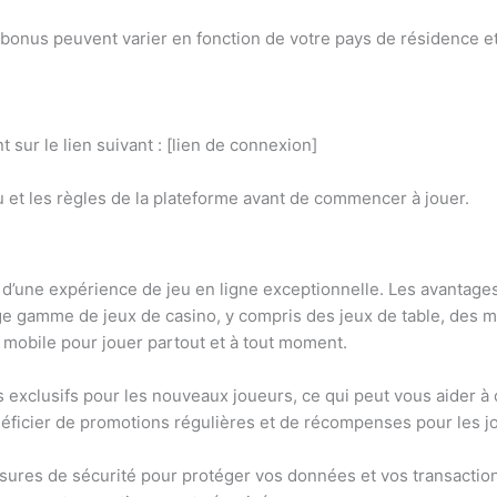
e bonus peuvent varier en fonction de votre pays de résidence e
 sur le lien suivant : [lien de connexion]
jeu et les règles de la plateforme avant de commencer à jouer.
z d’une expérience de jeu en ligne exceptionnelle. Les avantage
rge gamme de jeux de casino, y compris des jeux de table, des m
 mobile pour jouer partout et à tout moment.
exclusifs pour les nouveaux joueurs, ce qui peut vous aider à
ficier de promotions régulières et de récompenses pour les jo
esures de sécurité pour protéger vos données et vos transactio