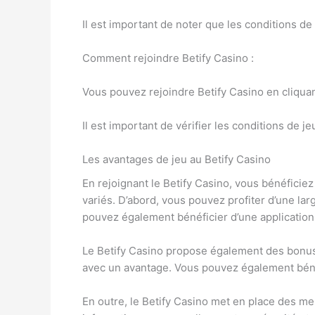
Il est important de noter que les conditions d
Comment rejoindre Betify Casino :
Vous pouvez rejoindre Betify Casino en cliquant
Il est important de vérifier les conditions de 
Les avantages de jeu au Betify Casino
En rejoignant le Betify Casino, vous bénéficie
variés. D’abord, vous pouvez profiter d’une la
pouvez également bénéficier d’une application
Le Betify Casino propose également des bonus 
avec un avantage. Vous pouvez également béné
En outre, le Betify Casino met en place des m