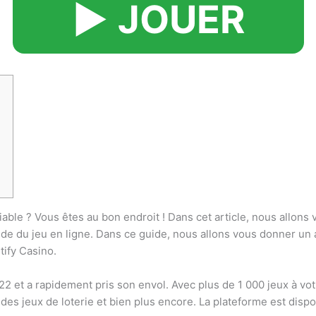
▶️ JOUER
iable ? Vous êtes au bon endroit ! Dans cet article, nous allons
nde du jeu en ligne. Dans ce guide, nous allons vous donner un a
tify Casino.
22 et a rapidement pris son envol. Avec plus de 1 000 jeux à vot
 des jeux de loterie et bien plus encore. La plateforme est dispon