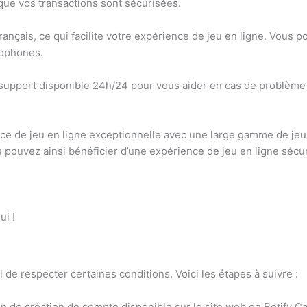
que vos transactions sont sécurisées.
ançais, ce qui facilite votre expérience de jeu en ligne. Vous po
cophones.
 support disponible 24h/24 pour vous aider en cas de problème
nce de jeu en ligne exceptionnelle avec une large gamme de je
s pouvez ainsi bénéficier d’une expérience de jeu en ligne sécu
i !
l de respecter certaines conditions. Voici les étapes à suivre :
ien de création de compte disponible sur le site web de Betify C