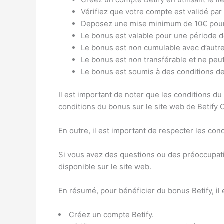
Vérifiez que votre compte est validé par 
Deposez une mise minimum de 10€ pour 
Le bonus est valable pour une période de
Le bonus est non cumulable avec d’autre
Le bonus est non transférable et ne peut 
Le bonus est soumis à des conditions d
Il est important de noter que les conditions d
conditions du bonus sur le site web de Betify 
En outre, il est important de respecter les co
Si vous avez des questions ou des préoccupatio
disponible sur le site web.
En résumé, pour bénéficier du bonus Betify, il 
Créez un compte Betify.