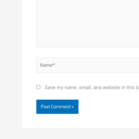
Name*
Save my name, email, and website in this b