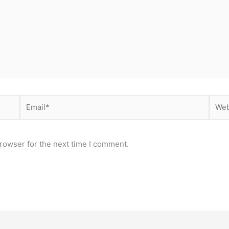
Email*
Webs
rowser for the next time I comment.