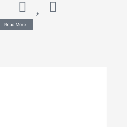
U
H
S
s
e
h
Read More
e
a
o
r
r
p
-
t
p
t
i
i
n
e
g
-