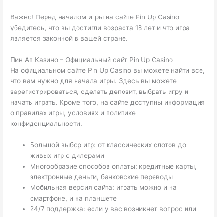
Важно! Перед началом игры на сайте Pin Up Casino
убедитесь, что вы достигли возраста 18 лет и что игра
является законной в вашей стране.
Пин Ап Казино – Официальный сайт Pin Up Casino
На официальном сайте Pin Up Casino вы можете найти все,
что вам нужно для начала игры. Здесь вы можете
зарегистрироваться, сделать депозит, выбрать игру и
начать играть. Кроме того, на сайте доступны информация
о правилах игры, условиях и политике
конфиденциальности.
Большой выбор игр: от классических слотов до
живых игр с дилерами
Многообразие способов оплаты: кредитные карты,
электронные деньги, банковские переводы
Мобильная версия сайта: играть можно и на
смартфоне, и на планшете
24/7 поддержка: если у вас возникнет вопрос или