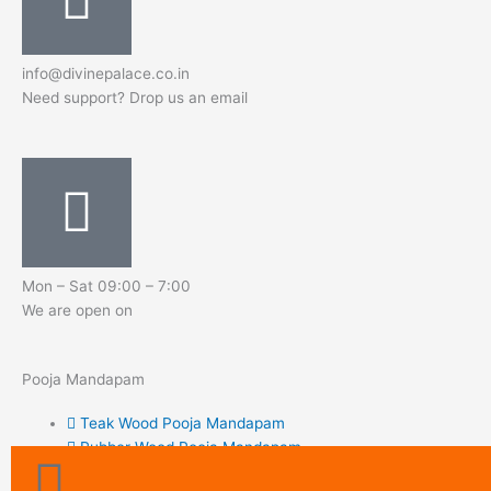
info@divinepalace.co.in
Need support? Drop us an email
Mon – Sat 09:00 – 7:00
We are open on
Pooja Mandapam
Teak Wood Pooja Mandapam
Rubber Wood Pooja Mandapam
Handmade Home Temple