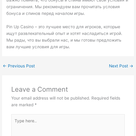
ограничения. Мы рекомендуем вам прочитать условия
бонуса и спинов перед началом игры.
Pin Up Casino – это лучшее место для игроков, которые
ищут развлекательный опыт и хотят насладиться игрой.
Мы рады, что вы выбрали нас, и мы готовы предложить
вам лучшие условия для игры.
←
Previous Post
Next Post
→
Leave a Comment
Your email address will not be published.
Required fields
are marked
*
Type
here..