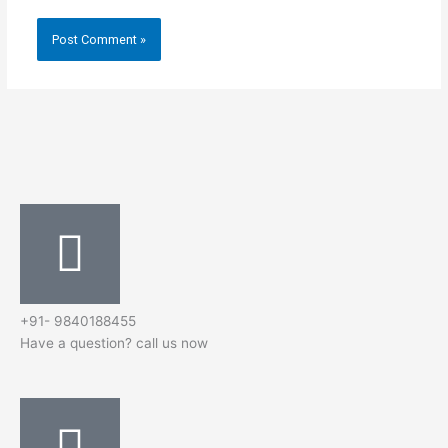
+91- 9840188455
Have a question? call us now