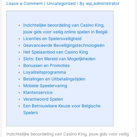
i
n
Leave a Comment
/
Uncategorized
/ By
wp_administrator
e
g
Inzichtelijke beoordeling van Casino King,
-
jouw gids voor veilig online spelen in België
Licenties en Spelersveiligheid
c
Geavanceerde Beveiligingstechnologieën
Het Spelaanbod van Casino King
a
Slots: Een Wereld van Mogelijkheden
Bonussen en Promoties
r
Loyaliteitsprogramma
Betalingen en Uitbetalingstijden
Mobiele Speelervaring
t
Klantenservice
Verantwoord Spelen
Een Betrouwbare Keuze voor Belgische
Spelers
Inzichtelijke beoordeling van Casino King, jouw gids voor veilig