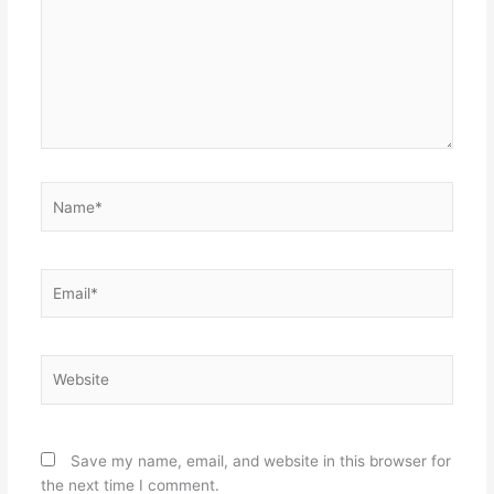
Name*
Email*
Website
Save my name, email, and website in this browser for
the next time I comment.