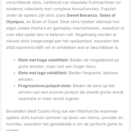
verschillende slots, variërend van klassieke fruitmachines tot
moderne videoslots met complexe bonusfuncties. Populair
onder de spelers zijn slots zoals
Sweet Bonanza
,
Gates of
Olympus
, en Book of Dead. Deze slots hebben allemaal hun
eigen unieke thema's en gameplay-mechanismen, waardoor er
voor elke speler iets te beleven valt. Regelmatig worden er
nieuwe slots toegevoegd aan het spelaanbod, waardoor het
altijd spannend blijft om te ontdekken wat er beschikbaar is.
Slots met hoge volatiliteit:
Bieden de mogelijkheid op
grote winsten, maar met een hoger risico.
Slots met lage volatiliteit:
Bieden frequente, kleinere
winsten.
Progressieve jackpot slots:
Bieden de kans op het
winnen van een enorme jackpot die steeds groter wordt
naarmate er meer wordt ingezet.
Bovendien biedt Casino King ook een filterfunctie waarmee
spelers slots kunnen sorteren op basis van thema, provider en
functies, waardoor het gemakkelijk is om de perfecte game te
vinden.