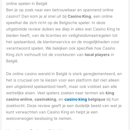
online spelen in België
Ben je op zoek naar een betrouwbaar en spannend online
casino? Dan kom je al snel uit bij
Casino King
, een online
speelhal die zich richt op de Belgische speler. In deze
uitgebreide review duiken we diep in alles wat Casino King te
bieden heeft, van de licenties en veiligheidsmaatregelen tot
het spelaanbod, de klantenservice en de mogelijkheden voor
verantwoord spelen. We bekijken ook specifiek hoe Casino
King zich verhoudt tot de voorkeuren van
local players
in
België.
De online casino wereld in België is sterk gereglementeerd, en
het is cruciaal om te kiezen voor een platform dat niet alleen
een uitgebreid spelaanbod heeft, maar ook voldoet aan alle
wettelijke eisen. Veel spelers zoeken naar termen als
king
casino online
,
casinoking
, en
casino king
belgique
bij hun
zoektocht. Deze review geeft je een duidelijk beeld van wat je
kunt verwachten van Casino King en helpt je een
weloverwogen beslissing te nemen.